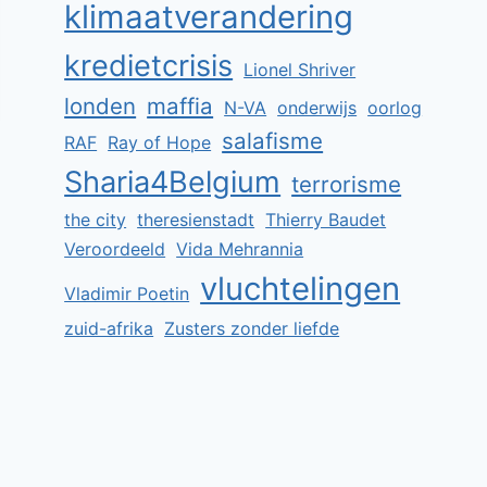
klimaatverandering
kredietcrisis
Lionel Shriver
londen
maffia
N-VA
onderwijs
oorlog
salafisme
RAF
Ray of Hope
Sharia4Belgium
terrorisme
the city
theresienstadt
Thierry Baudet
Veroordeeld
Vida Mehrannia
vluchtelingen
Vladimir Poetin
zuid-afrika
Zusters zonder liefde
‘Hoe groter Poetins haat, hoe