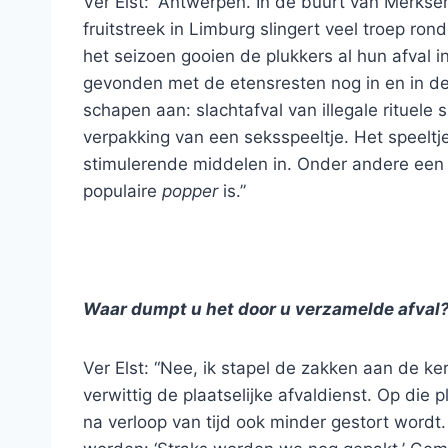
Ver Elst: “Antwerpen. In de buurt van Merkse
fruitstreek in Limburg slingert veel troep ron
het seizoen gooien de plukkers al hun afval in 
gevonden met de etensresten nog in en in d
schapen aan: slachtafval van illegale rituele 
verpakking van een seksspeeltje. Het speeltje
stimulerende middelen in. Onder andere een 
populaire
popper
is.”
Waar dumpt u het door u verzamelde afval?
Ver Elst: “Nee, ik stapel de zakken aan de k
verwittig de plaatselijke afvaldienst. Op die 
na verloop van tijd ook minder gestort wordt