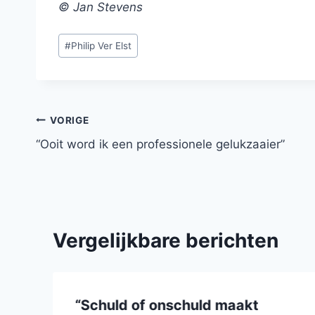
© Jan Stevens
Bericht
#
Philip Ver Elst
tags:
Bericht
VORIGE
“Ooit word ik een professionele gelukzaaier”
navigatie
Vergelijkbare berichten
“Schuld of onschuld maakt