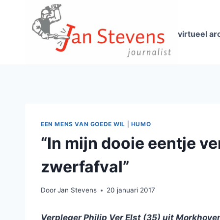
Doorgaan
naar
inhoud
virtueel ar
EEN MENS VAN GOEDE WIL
|
HUMO
“In mijn dooie eentje v
zwerfafval”
Door
Jan Stevens
20 januari 2017
Verpleger Philip Ver Elst (35) uit Morkhove