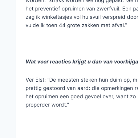
worden: ‘Straks worden we nog gepakt.’ Gem
het preventief opruimen van zwerfvuil. Een
zag ik winkeltasjes vol huisvuil verspreid do
vulde ik toen 44 grote zakken met afval.”
Wat voor reacties krijgt u dan van voorbij
Ver Elst: “De meesten steken hun duim op, 
prettig gestoord van aard: die opmerkingen ra
het opruimen een goed gevoel over, want zo 
properder wordt.”