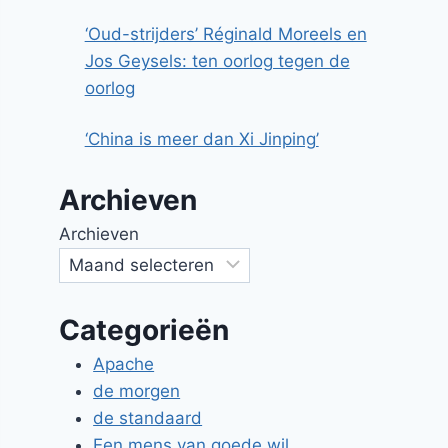
‘Oud-strijders’ Réginald Moreels en
Jos Geysels: ten oorlog tegen de
oorlog
‘China is meer dan Xi Jinping’
Archieven
Archieven
Categorieën
Apache
de morgen
de standaard
Een mens van goede wil