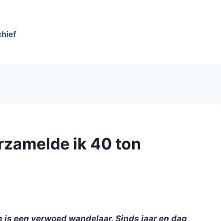
chief
erzamelde ik 40 ton
n is een verwoed wandelaar. Sinds jaar en dag