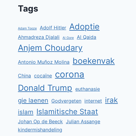
Tags
Adoptie
Adolf Hitler
Adam Tooze
Ahmadreza Djalali
Al Qaida
Al Gore
Anjem Choudary
boekenvak
Antonio Muñoz Molina
corona
China
cocaïne
Donald Trump
euthanasie
irak
gie laenen
Godvergeten
internet
Islamitische Staat
islam
Johan Op de Beeck
Julian Assange
kindermishandeling