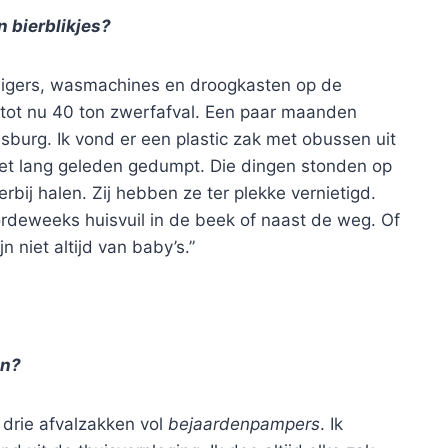
n bierblikjes?
ofzuigers, wasmachines en droogkasten op de
k tot nu 40 ton zwerfafval. Een paar maanden
burg. Ik vond er een plastic zak met obussen uit
et lang geleden gedumpt. Die dingen stonden op
bij halen. Zij hebben ze ter plekke vernietigd.
deweeks huisvuil in de beek of naast de weg. Of
 niet altijd van baby’s.”
en?
 drie afvalzakken vol
bejaardenpampers
. Ik