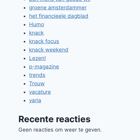
groene amsterdammer
het financieele dagblad
Humo
knack
knack focus
knack weekend
Lezen!
p-magazine
trends
Trouw
vacature
varia
Recente reacties
Geen reacties om weer te geven.