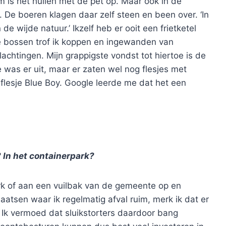
m is het huilen met de pet op. Maar ook in de
d. De boeren klagen daar zelf steen en been over. ‘In
de wijde natuur.’ Ikzelf heb er ooit een frietketel
e bossen trof ik koppen en ingewanden van
slachtingen. Mijn grappigste vondst tot hiertoe is de
 was er uit, maar er zaten wel nog flesjes met
flesje Blue Boy. Google leerde me dat het een
 In het containerpark?
erk of aan een vuilbak van de gemeente op en
plaatsen waar ik regelmatig afval ruim, merk ik dat er
. Ik vermoed dat sluikstorters daardoor bang