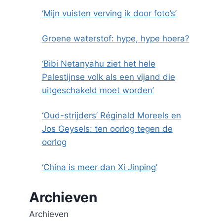
‘Mijn vuisten verving ik door foto’s’
Groene waterstof: hype, hype hoera?
‘Bibi Netanyahu ziet het hele
Palestijnse volk als een vijand die
uitgeschakeld moet worden’
‘Oud-strijders’ Réginald Moreels en
Jos Geysels: ten oorlog tegen de
oorlog
‘China is meer dan Xi Jinping’
Archieven
Archieven