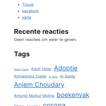
Trouw
vacature
varia
Recente reacties
Geen reacties om weer te geven.
Tags
Adoptie
Adolf Hitler
Adam Tooze
Ahmadreza Djalali
Al Qaida
Al Gore
Anjem Choudary
boekenvak
Antonio Muñoz Molina
corona