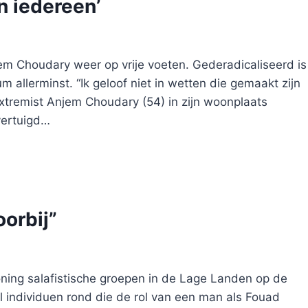
an iedereen’
njem Choudary weer op vrije voeten. Gederadicaliseerd is
 allerminst. “Ik geloof niet in wetten die gemaakt zijn
tremist Anjem Choudary (54) in zijn woonplaats
vertuigd…
oorbij”
oning salafistische groepen in de Lage Landen op de
el individuen rond die de rol van een man als Fouad