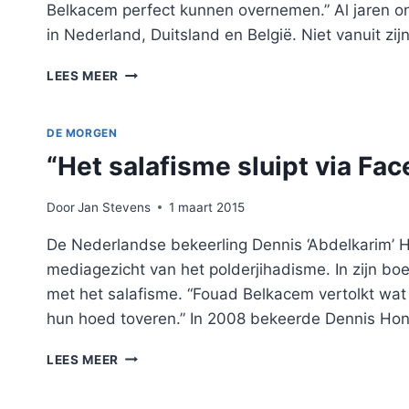
Belkacem perfect kunnen overnemen.” Al jaren on
in Nederland, Duitsland en België. Niet vanuit zij
“DE
LEES MEER
TIJD
VAN
HET
DE MORGEN
PREDIKEN
“Het salafisme sluipt via F
IS
VOORBIJ”
Door
Jan Stevens
1 maart 2015
De Nederlandse bekeerling Dennis ‘Abdelkarim’ Ho
mediagezicht van het polderjihadisme. In zijn boek
met het salafisme. “Fouad Belkacem vertolkt wat 
hun hoed toveren.” In 2008 bekeerde Dennis Hon
“HET
LEES MEER
SALAFISME
SLUIPT