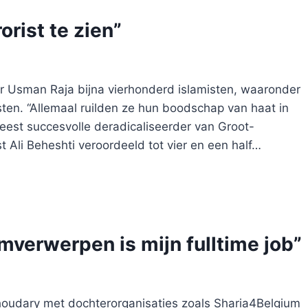
orist te zien”
xer Usman Raja bijna vierhonderd islamisten, waaronder
sten. “Allemaal ruilden ze hun boodschap van haat in
meest succesvolle deradicaliseerder van Groot-
t Ali Beheshti veroordeeld tot vier en een half…
mverwerpen is mijn fulltime job”
houdary met dochterorganisaties zoals Sharia4Belgium