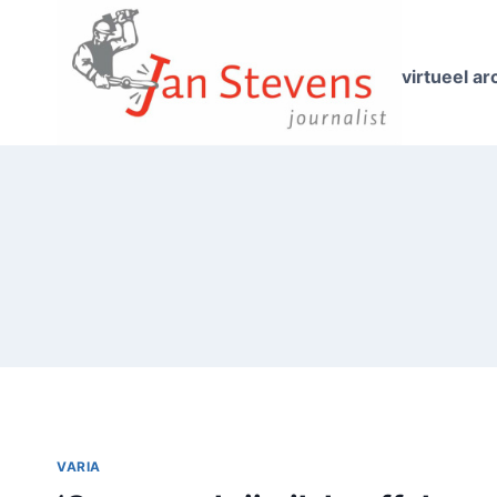
Doorgaan
naar
inhoud
virtueel ar
VARIA