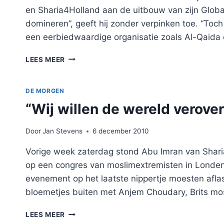
en Sharia4Holland aan de uitbouw van zijn Glob
domineren”, geeft hij zonder verpinken toe. “Toch
een eerbiedwaardige organisatie zoals Al-Qaida 
“NIET-
LEES MEER
ISLAMITISCHE
REGIMES
OMVERWERPEN
DE MORGEN
IS
“Wij willen de wereld verove
MIJN
FULLTIME
JOB”
Door
Jan Stevens
6 december 2010
Vorige week zaterdag stond Abu Imran van Shar
op een congres van moslimextremisten in Londen.
evenement op het laatste nippertje moesten afl
bloemetjes buiten met Anjem Choudary, Brits m
“WIJ
LEES MEER
WILLEN