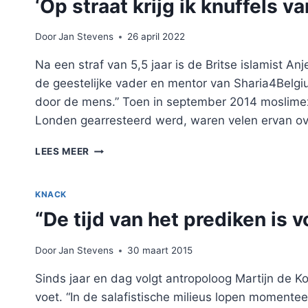
‘Op straat krijg ik knuffels v
Door
Jan Stevens
26 april 2022
Na een straf van 5,5 jaar is de Britse islamist A
de geestelijke vader en mentor van Sharia4Belgium
door de mens.” Toen in september 2014 moslimex
Londen gearresteerd werd, waren velen ervan o
‘OP
LEES MEER
STRAAT
KRIJG
IK
KNACK
KNUFFELS
“De tijd van het prediken is v
VAN
IEDEREEN’
Door
Jan Stevens
30 maart 2015
Sinds jaar en dag volgt antropoloog Martijn de K
voet. “In de salafistische milieus lopen momente