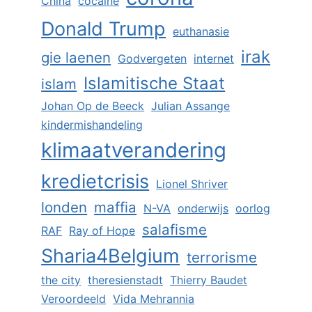
China
cocaïne
Donald Trump
euthanasie
irak
gie laenen
Godvergeten
internet
Islamitische Staat
islam
Johan Op de Beeck
Julian Assange
kindermishandeling
klimaatverandering
kredietcrisis
Lionel Shriver
londen
maffia
N-VA
onderwijs
oorlog
salafisme
RAF
Ray of Hope
Sharia4Belgium
terrorisme
the city
theresienstadt
Thierry Baudet
Veroordeeld
Vida Mehrannia