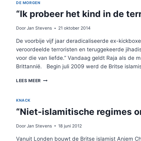
VIA
DE MORGEN
FACEBOOK
“Ik probeer het kind in de terr
DE
HUISKAMER
BINNEN”
Door
Jan Stevens
21 oktober 2014
De voorbije vijf jaar deradicaliseerde ex-kickbo
veroordeelde terroristen en teruggekeerde jihadi
voor die van liefde.” Vandaag geldt Raja als de 
Brittannië. Begin juli 2009 werd de Britse islamis
“IK
LEES MEER
PROBEER
HET
KIND
KNACK
IN
“Niet-islamitische regimes o
DE
TERRORIST
TE
Door
Jan Stevens
18 juni 2012
ZIEN”
Vanuit Londen bouwt de Britse islamist Anjem C