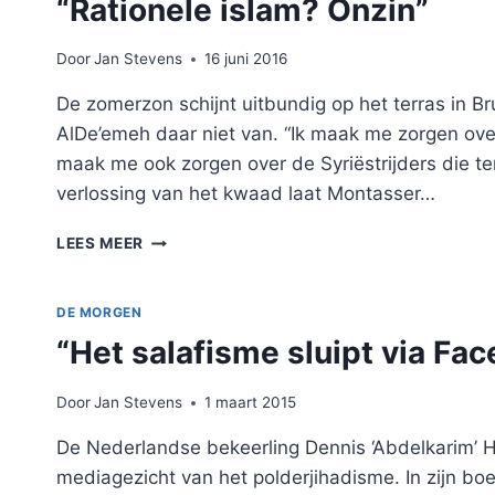
“Rationele islam? Onzin”
Door
Jan Stevens
16 juni 2016
De zomerzon schijnt uitbundig op het terras in Br
AlDe’emeh daar niet van. “Ik maak me zorgen over
maak me ook zorgen over de Syriëstrijders die te
verlossing van het kwaad laat Montasser…
“RATIONELE
LEES MEER
ISLAM?
ONZIN”
DE MORGEN
“Het salafisme sluipt via F
Door
Jan Stevens
1 maart 2015
De Nederlandse bekeerling Dennis ‘Abdelkarim’ Ho
mediagezicht van het polderjihadisme. In zijn boek