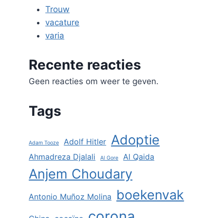
Trouw
vacature
varia
Recente reacties
Geen reacties om weer te geven.
Tags
Adoptie
Adolf Hitler
Adam Tooze
Ahmadreza Djalali
Al Qaida
Al Gore
Anjem Choudary
boekenvak
Antonio Muñoz Molina
corona