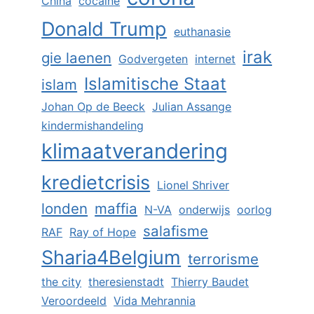
China
cocaïne
Donald Trump
euthanasie
irak
gie laenen
Godvergeten
internet
Islamitische Staat
islam
Johan Op de Beeck
Julian Assange
kindermishandeling
klimaatverandering
kredietcrisis
Lionel Shriver
londen
maffia
N-VA
onderwijs
oorlog
salafisme
RAF
Ray of Hope
Sharia4Belgium
terrorisme
the city
theresienstadt
Thierry Baudet
Veroordeeld
Vida Mehrannia