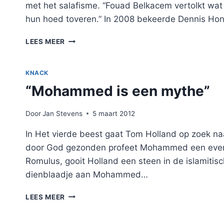
met het salafisme. “Fouad Belkacem vertolkt wat 
hun hoed toveren.” In 2008 bekeerde Dennis Hon
“HET
LEES MEER
SALAFISME
SLUIPT
VIA
KNACK
FACEBOOK
“Mohammed is een mythe”
DE
HUISKAMER
BINNEN”
Door
Jan Stevens
5 maart 2012
In Het vierde beest gaat Tom Holland op zoek naa
door God gezonden profeet Mohammed een even 
Romulus, gooit Holland een steen in de islamitisc
dienblaadje aan Mohammed…
“MOHAMMED
LEES MEER
IS
EEN