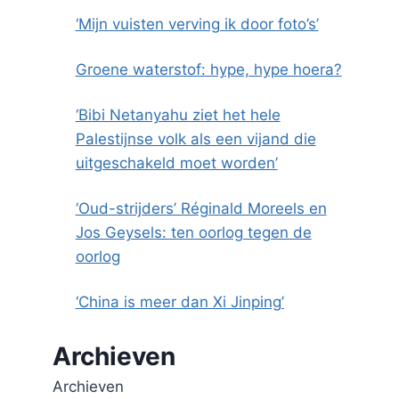
‘Mijn vuisten verving ik door foto’s’
Groene waterstof: hype, hype hoera?
‘Bibi Netanyahu ziet het hele
Palestijnse volk als een vijand die
uitgeschakeld moet worden’
‘Oud-strijders’ Réginald Moreels en
Jos Geysels: ten oorlog tegen de
oorlog
‘China is meer dan Xi Jinping’
Archieven
Archieven