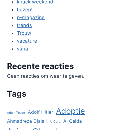
knack weekend
Lezen!
p-magazine
trends
Trouw
vacature
varia
Recente reacties
Geen reacties om weer te geven.
Tags
Adoptie
Adolf Hitler
Adam Tooze
Ahmadreza Djalali
Al Qaida
Al Gore