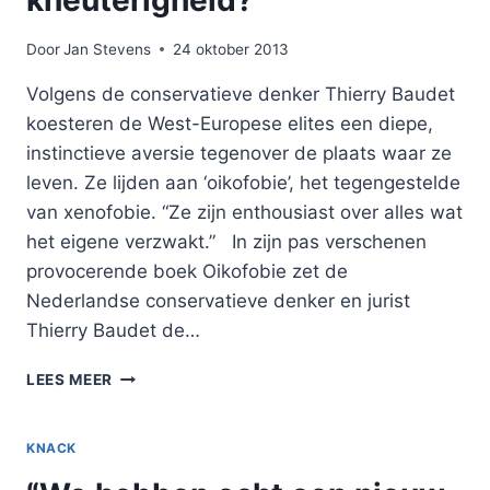
kneuterigheid?”
Door
Jan Stevens
24 oktober 2013
Volgens de conservatieve denker Thierry Baudet
koesteren de West-Europese elites een diepe,
instinctieve aversie tegenover de plaats waar ze
leven. Ze lijden aan ‘oikofobie’, het tegengestelde
van xenofobie. “Ze zijn enthousiast over alles wat
het eigene verzwakt.” In zijn pas verschenen
provocerende boek Oikofobie zet de
Nederlandse conservatieve denker en jurist
Thierry Baudet de…
“WAT
LEES MEER
IS
ER
EIGENLIJK
KNACK
MIS
MET