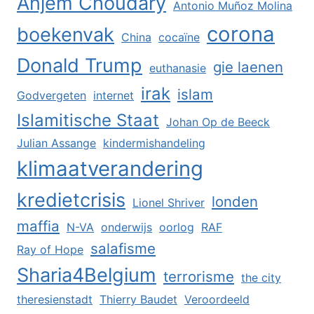
Anjem Choudary
Antonio Muñoz Molina
corona
boekenvak
China
cocaïne
Donald Trump
gie laenen
euthanasie
irak
islam
Godvergeten
internet
Islamitische Staat
Johan Op de Beeck
Julian Assange
kindermishandeling
klimaatverandering
kredietcrisis
londen
Lionel Shriver
maffia
N-VA
onderwijs
oorlog
RAF
salafisme
Ray of Hope
Sharia4Belgium
terrorisme
the city
theresienstadt
Thierry Baudet
Veroordeeld