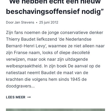
“We hebben echt een nieuw
KNEUTERIGHEID?”
beschavingsoffensief nodig”
Door
Jan Stevens
25 juni 2012
Zijn fans noemen de jonge conservatieve denker
Thierry Baudet liefkozend ‘de Nederlandse
Bernard-Henri Levy’, waarmee ze niet alleen naar
zijn Franse naam, looks of diepe decolleté
verwijzen, maar ook naar zijn uitdagende
welbespraaktheid. In zijn boek De aanval op de
natiestaat neemt Baudet de maat van de
krachten die volgens hem sinds 1945 de
doodgravers…
“WE
LEES MEER
HEBBEN
ECHT