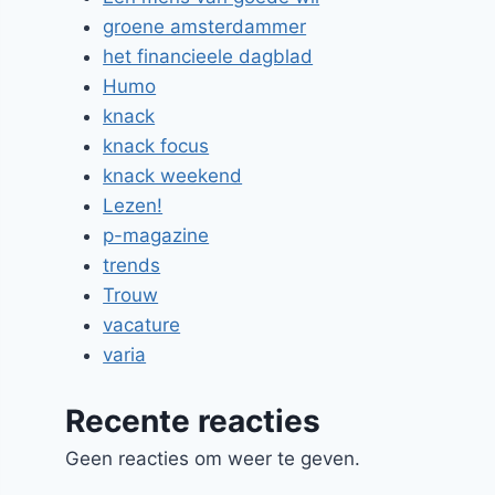
groene amsterdammer
het financieele dagblad
Humo
knack
knack focus
knack weekend
Lezen!
p-magazine
trends
Trouw
vacature
varia
Recente reacties
Geen reacties om weer te geven.