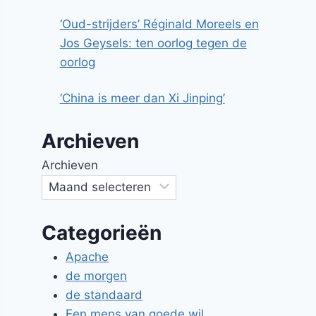
‘Oud-strijders’ Réginald Moreels en
Jos Geysels: ten oorlog tegen de
oorlog
‘China is meer dan Xi Jinping’
Archieven
Archieven
Categorieën
Apache
de morgen
de standaard
Een mens van goede wil