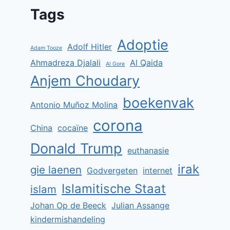
Tags
Adoptie
Adolf Hitler
Adam Tooze
Ahmadreza Djalali
Al Qaida
Al Gore
Anjem Choudary
boekenvak
Antonio Muñoz Molina
corona
China
cocaïne
Donald Trump
euthanasie
irak
gie laenen
Godvergeten
internet
Islamitische Staat
islam
Johan Op de Beeck
Julian Assange
kindermishandeling