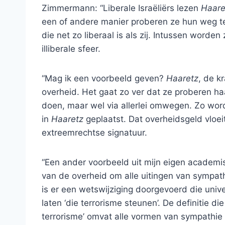
Zimmermann: “Liberale Israëliërs lezen
Haare
een of andere manier proberen ze hun weg t
die net zo liberaal is als zij. Intussen wor
illiberale sfeer.
“Mag ik een voorbeeld geven?
Haaretz
, de k
overheid. Het gaat zo ver dat ze proberen haa
doen, maar wel via allerlei omwegen. Zo wo
in
Haaretz
geplaatst. Dat overheidsgeld vloeit
extreemrechtse signatuur.
“Een ander voorbeeld uit mijn eigen academisc
van de overheid om alle uitingen van sympat
is er een wetswijziging doorgevoerd die univ
laten ‘die terrorisme steunen’. De definitie d
terrorisme’ omvat alle vormen van sympathie 