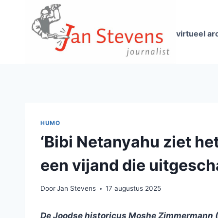
Doorgaan
naar
inhoud
virtueel ar
HUMO
‘Bibi Netanyahu ziet het
een vijand die uitgesc
Door
Jan Stevens
17 augustus 2025
De Joodse historicus Moshe Zimmermann (81