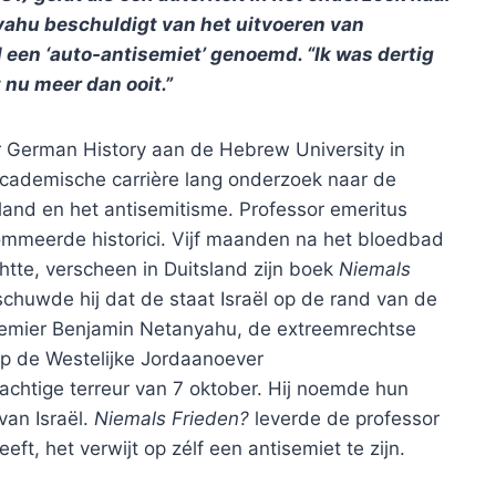
yahu beschuldigt van het uitvoeren van
l een ‘auto-antisemiet’ genoemd. “Ik was dertig
 nu meer dan ooit.”
r German History aan de Hebrew University in
ademische carrière lang onderzoek naar de
and en het antisemitisme. Professor emeritus
mmeerde historici. Vijf maanden na het bloedbad
htte, verscheen in Duitsland zijn boek
Niemals
schuwde hij dat de staat Israël op de rand van de
emier Benjamin Netanyahu, de extreemrechtse
 op de Westelijke Jordaanoever
achtige terreur van 7 oktober. Hij noemde hun
van Israël.
Niemals Frieden?
leverde de professor
ft, het verwijt op zélf een antisemiet te zijn.