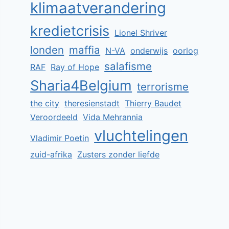
klimaatverandering
kredietcrisis
Lionel Shriver
londen
maffia
N-VA
onderwijs
oorlog
salafisme
RAF
Ray of Hope
Sharia4Belgium
terrorisme
the city
theresienstadt
Thierry Baudet
Veroordeeld
Vida Mehrannia
vluchtelingen
Vladimir Poetin
zuid-afrika
Zusters zonder liefde