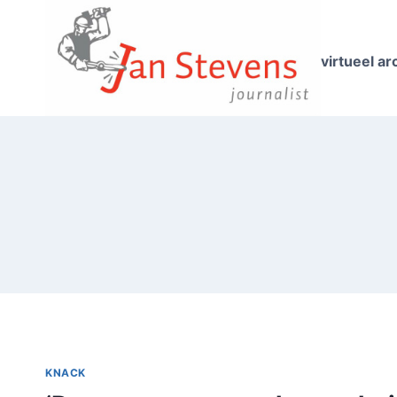
Doorgaan
naar
inhoud
virtueel ar
KNACK