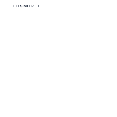
WANNEER
LEES MEER
ADOPTIE
ZWENDEL
WORDT