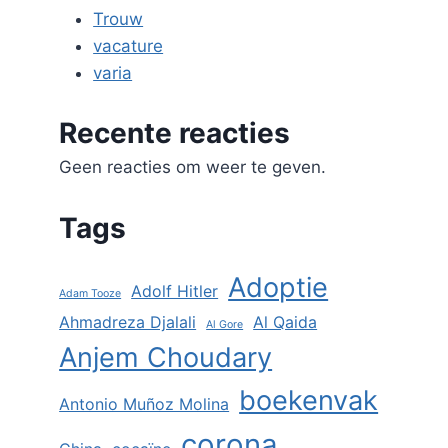
Trouw
vacature
varia
Recente reacties
Geen reacties om weer te geven.
Tags
Adoptie
Adolf Hitler
Adam Tooze
Ahmadreza Djalali
Al Qaida
Al Gore
Anjem Choudary
boekenvak
Antonio Muñoz Molina
corona