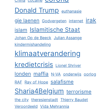
China
cocaïne
Donald Trump
euthanasie
irak
gie laenen
Godvergeten
internet
Islamitische Staat
islam
Johan Op de Beeck
Julian Assange
kindermishandeling
klimaatverandering
kredietcrisis
Lionel Shriver
londen
maffia
N-VA
onderwijs
oorlog
salafisme
RAF
Ray of Hope
Sharia4Belgium
terrorisme
the city
theresienstadt
Thierry Baudet
Veroordeeld
Vida Mehrannia