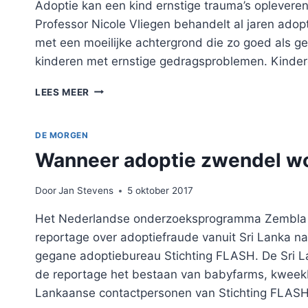
Adoptie kan een kind ernstige trauma’s opleveren,
OVER
ADOPTIE”
Professor Nicole Vliegen behandelt al jaren adop
met een moeilijke achtergrond die zo goed als g
kinderen met ernstige gedragsproblemen. Kinder
“MET
LEES MEER
LIEFDE
ALLEEN
REDDEN
DE MORGEN
ZE
Wanneer adoptie zwendel w
HET
NIET”
Door
Jan Stevens
5 oktober 2017
Het Nederlandse onderzoeksprogramma Zembla
reportage over adoptiefraude vanuit Sri Lanka n
gegane adoptiebureau Stichting FLASH. De Sri L
de reportage het bestaan van babyfarms, kweekb
Lankaanse contactpersonen van Stichting FLAS