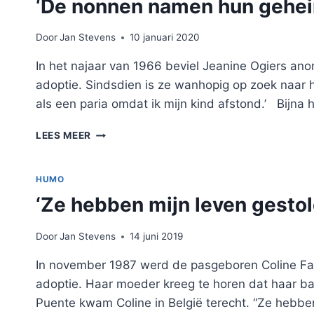
‘De nonnen namen hun geheim
Door
Jan Stevens
10 januari 2020
In het najaar van 1966 beviel Jeanine Ogiers anoni
adoptie. Sindsdien is ze wanhopig op zoek naar 
als een paria omdat ik mijn kind afstond.’ Bijna 
‘DE
LEES MEER
NONNEN
NAMEN
HUN
HUMO
GEHEIMEN
‘Ze hebben mijn leven gestol
MEE
IN
HET
Door
Jan Stevens
14 juni 2019
GRAF’
In november 1987 werd de pasgeboren Coline Fan
adoptie. Haar moeder kreeg te horen dat haar b
Puente kwam Coline in België terecht. “Ze hebben