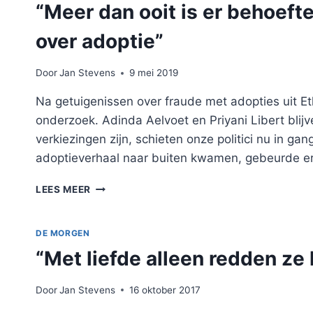
“Meer dan ooit is er behoef
VERMOMDE
KINDERHANDEL”
over adoptie”
Door
Jan Stevens
9 mei 2019
Na getuigenissen over fraude met adopties uit Et
onderzoek. Adinda Aelvoet en Priyani Libert blij
verkiezingen zijn, schieten onze politici nu in ga
adoptieverhaal naar buiten kwamen, gebeurde e
“MEER
LEES MEER
DAN
OOIT
IS
DE MORGEN
ER
“Met liefde alleen redden ze 
BEHOEFTE
AAN
EEN
Door
Jan Stevens
16 oktober 2017
WAARHEIDSCOMMISSIE