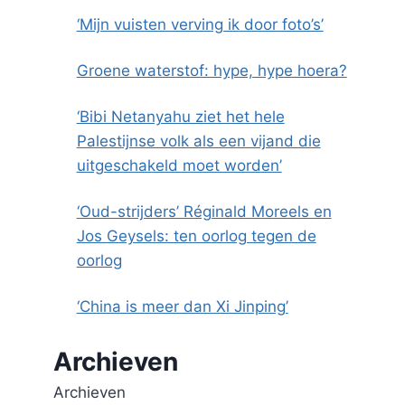
‘Mijn vuisten verving ik door foto’s’
Groene waterstof: hype, hype hoera?
‘Bibi Netanyahu ziet het hele
Palestijnse volk als een vijand die
uitgeschakeld moet worden’
‘Oud-strijders’ Réginald Moreels en
Jos Geysels: ten oorlog tegen de
oorlog
‘China is meer dan Xi Jinping’
Archieven
Archieven