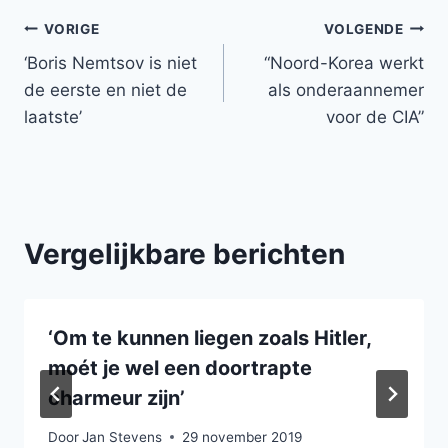
Bericht
VORIGE
VOLGENDE
‘Boris Nemtsov is niet
“Noord-Korea werkt
navigatie
de eerste en niet de
als onderaannemer
laatste’
voor de CIA”
Vergelijkbare berichten
‘Om te kunnen liegen zoals Hitler,
moét je wel een doortrapte
charmeur zijn’
Door
Jan Stevens
29 november 2019