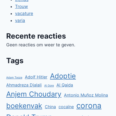
Trouw
vacature
varia
Recente reacties
Geen reacties om weer te geven.
Tags
Adoptie
Adolf Hitler
Adam Tooze
Ahmadreza Djalali
Al Qaida
Al Gore
Anjem Choudary
Antonio Muñoz Molina
corona
boekenvak
China
cocaïne