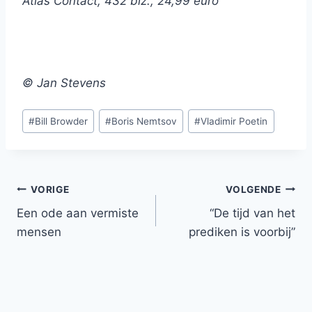
Atlas Contact, 432 blz., 24,99 euro
© Jan Stevens
Bericht
#
Bill Browder
#
Boris Nemtsov
#
Vladimir Poetin
tags:
Bericht
VORIGE
VOLGENDE
Een ode aan vermiste
“De tijd van het
navigatie
mensen
prediken is voorbij”