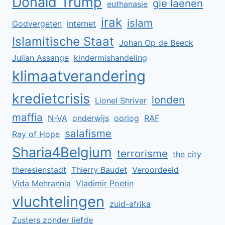
Donald Trump
gie laenen
euthanasie
irak
islam
Godvergeten
internet
Islamitische Staat
Johan Op de Beeck
Julian Assange
kindermishandeling
klimaatverandering
kredietcrisis
londen
Lionel Shriver
maffia
N-VA
onderwijs
oorlog
RAF
salafisme
Ray of Hope
Sharia4Belgium
terrorisme
the city
theresienstadt
Thierry Baudet
Veroordeeld
Vida Mehrannia
Vladimir Poetin
vluchtelingen
zuid-afrika
Zusters zonder liefde