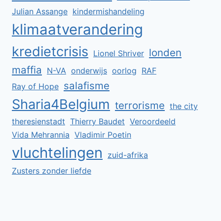
Julian Assange
kindermishandeling
klimaatverandering
kredietcrisis
londen
Lionel Shriver
maffia
N-VA
onderwijs
oorlog
RAF
salafisme
Ray of Hope
Sharia4Belgium
terrorisme
the city
theresienstadt
Thierry Baudet
Veroordeeld
Vida Mehrannia
Vladimir Poetin
vluchtelingen
zuid-afrika
Zusters zonder liefde