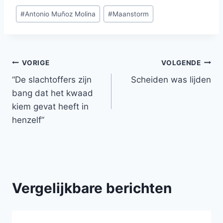
Bericht
#
Antonio Muñoz Molina
#
Maanstorm
tags:
Bericht
VORIGE
VOLGENDE
“De slachtoffers zijn
Scheiden was lijden
navigatie
bang dat het kwaad
kiem gevat heeft in
henzelf”
Vergelijkbare berichten