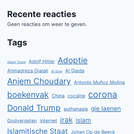
Recente reacties
Geen reacties om weer te geven.
Tags
Adoptie
Adolf Hitler
Adam Tooze
Ahmadreza Djalali
Al Qaida
Al Gore
Anjem Choudary
Antonio Muñoz Molina
corona
boekenvak
China
cocaïne
Donald Trump
gie laenen
euthanasie
irak
islam
Godvergeten
internet
Islamitische Staat
Johan Op de Beeck