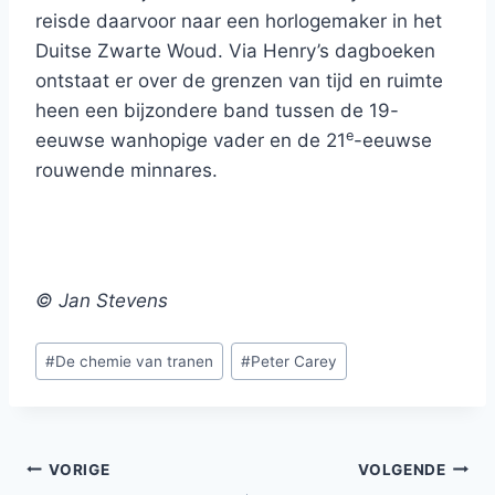
reisde daarvoor naar een horlogemaker in het
Duitse Zwarte Woud. Via Henry’s dagboeken
ontstaat er over de grenzen van tijd en ruimte
heen een bijzondere band tussen de 19-
e
eeuwse wanhopige vader en de 21
-eeuwse
rouwende minnares.
© Jan Stevens
Bericht
#
De chemie van tranen
#
Peter Carey
tags:
Bericht
VORIGE
VOLGENDE