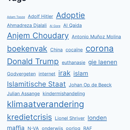
Adoptie
Adolf Hitler
Adam Tooze
Ahmadreza Djalali
Al Qaida
Al Gore
Anjem Choudary
Antonio Muñoz Molina
corona
boekenvak
China
cocaïne
Donald Trump
gie laenen
euthanasie
irak
islam
Godvergeten
internet
Islamitische Staat
Johan Op de Beeck
Julian Assange
kindermishandeling
klimaatverandering
kredietcrisis
londen
Lionel Shriver
maffia
N-VA
onderwijs
oorlog
RAF