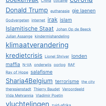
China
cocaïne
Donald Trump
gie laenen
euthanasie
irak
islam
Godvergeten
internet
Islamitische Staat
Johan Op de Beeck
Julian Assange
kindermishandeling
klimaatverandering
kredietcrisis
londen
Lionel Shriver
maffia
N-VA
onderwijs
oorlog
RAF
salafisme
Ray of Hope
Sharia4Belgium
terrorisme
the city
theresienstadt
Thierry Baudet
Veroordeeld
Vida Mehrannia
Vladimir Poetin
vluchtelingen
zuid-afrika