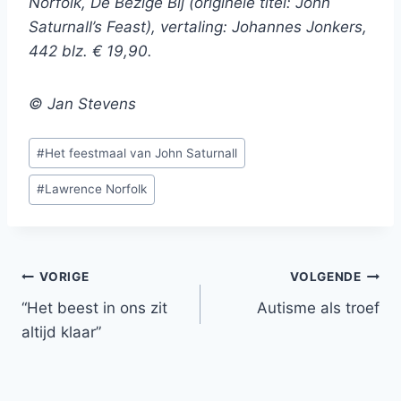
Norfolk, De Bezige Bij (originele titel: John
Saturnall’s Feast), vertaling: Johannes Jonkers,
442 blz. € 19,90.
© Jan Stevens
Bericht
#
Het feestmaal van John Saturnall
tags:
#
Lawrence Norfolk
Bericht
VORIGE
VOLGENDE
“Het beest in ons zit
Autisme als troef
navigatie
altijd klaar”