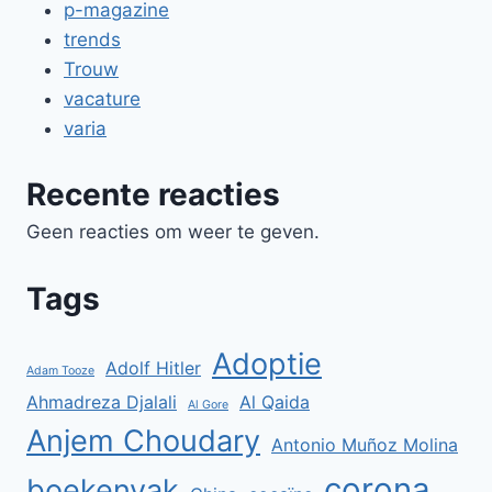
p-magazine
trends
Trouw
vacature
varia
Recente reacties
Geen reacties om weer te geven.
Tags
Adoptie
Adolf Hitler
Adam Tooze
Ahmadreza Djalali
Al Qaida
Al Gore
Anjem Choudary
Antonio Muñoz Molina
corona
boekenvak