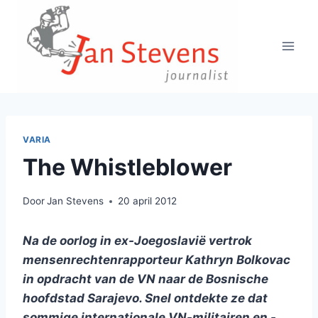
Doorgaan
naar
inhoud
VARIA
The Whistleblower
Door
Jan Stevens
20 april 2012
Na de oorlog in ex-Joegoslavië vertrok
mensenrechtenrapporteur Kathryn Bolkovac
in opdracht van de VN naar de Bosnische
hoofdstad Sarajevo. Snel ontdekte ze dat
sommige internationale VN-militairen en -