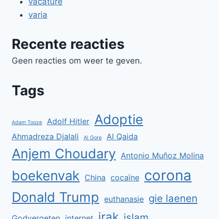
vacature
varia
Recente reacties
Geen reacties om weer te geven.
Tags
Adoptie
Adolf Hitler
Adam Tooze
Ahmadreza Djalali
Al Qaida
Al Gore
Anjem Choudary
Antonio Muñoz Molina
corona
boekenvak
China
cocaïne
Donald Trump
gie laenen
euthanasie
irak
islam
Godvergeten
internet