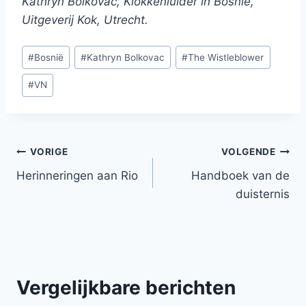
Kathryn Bolkovac, Klokkenluider in Bosnië,
Uitgeverij Kok, Utrecht.
Bericht
#
Bosnië
#
Kathryn Bolkovac
#
The Wistleblower
tags:
#
VN
Bericht
VORIGE
VOLGENDE
Herinneringen aan Rio
Handboek van de
navigatie
duisternis
Vergelijkbare berichten