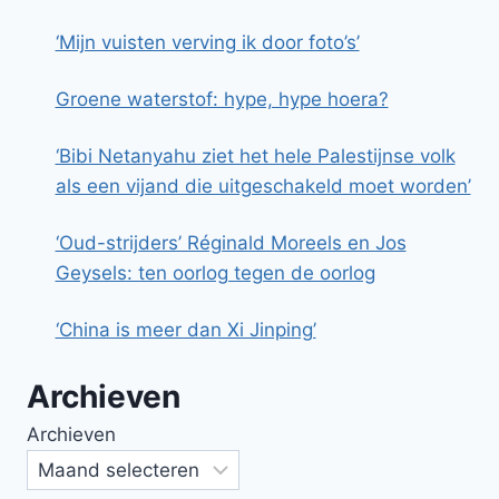
‘Mijn vuisten verving ik door foto’s’
Groene waterstof: hype, hype hoera?
‘Bibi Netanyahu ziet het hele Palestijnse volk
als een vijand die uitgeschakeld moet worden’
‘Oud-strijders’ Réginald Moreels en Jos
Geysels: ten oorlog tegen de oorlog
‘China is meer dan Xi Jinping’
Archieven
Archieven