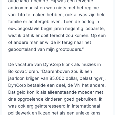
oude land’ noemde. Hij was een fervente
anticommunist en wou niets met het regime
van Tito te maken hebben, ook al was zijn hele
familie er achtergebleven. Toen de oorlog in
ex-Joegoslavië begin jaren negentig losbarste,
wist ik dat ik er ooit terecht zou komen. Op een
of andere manier wilde ik terug naar het
geboorteland van mijn grootouders.”
De vacature van DynCorp klonk als muziek in
Bolkovac’ oren. “Daarenboven zou ik een
jaarloon krijgen van 85.000 dollar, belastingvrij.
DynCorp betaalde een deel, de VN het andere.
Dat geld kon ik als alleenstaande moeder met
drie opgroeiende kinderen goed gebruiken. Ik
was ook erg geïnteresseerd in internationaal
politiewerk en ik zag het als een unieke kans