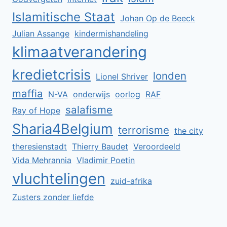
Islamitische Staat
Johan Op de Beeck
Julian Assange
kindermishandeling
klimaatverandering
kredietcrisis
londen
Lionel Shriver
maffia
N-VA
onderwijs
oorlog
RAF
salafisme
Ray of Hope
Sharia4Belgium
terrorisme
the city
theresienstadt
Thierry Baudet
Veroordeeld
Vida Mehrannia
Vladimir Poetin
vluchtelingen
zuid-afrika
Zusters zonder liefde