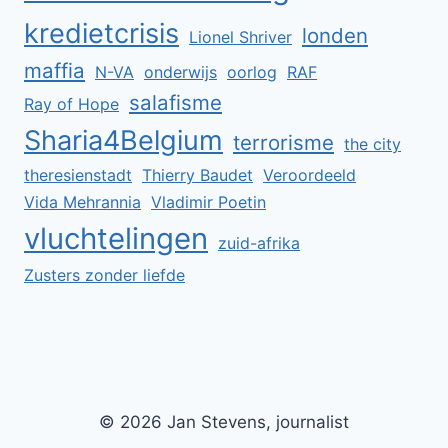
kredietcrisis
londen
Lionel Shriver
maffia
N-VA
onderwijs
oorlog
RAF
salafisme
Ray of Hope
Sharia4Belgium
terrorisme
the city
theresienstadt
Thierry Baudet
Veroordeeld
Vida Mehrannia
Vladimir Poetin
vluchtelingen
zuid-afrika
Zusters zonder liefde
© 2026 Jan Stevens, journalist