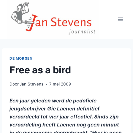
Doorgaan
naar
inhoud
DE MORGEN
Free as a bird
Door
Jan Stevens
7 mei 2009
Een jaar geleden werd de pedofiele
jeugdschrijver Gie Laenen definitief
veroordeeld tot vier jaar effectief. Sinds zijn
veroordeling heeft Laenen nog geen minuut
in de gevangenis doorgebracht. “Hier is geen