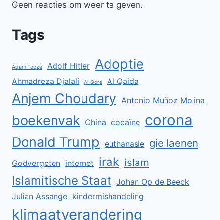
Geen reacties om weer te geven.
Tags
Adoptie
Adolf Hitler
Adam Tooze
Ahmadreza Djalali
Al Qaida
Al Gore
Anjem Choudary
Antonio Muñoz Molina
corona
boekenvak
China
cocaïne
Donald Trump
gie laenen
euthanasie
irak
islam
Godvergeten
internet
Islamitische Staat
Johan Op de Beeck
Julian Assange
kindermishandeling
klimaatverandering