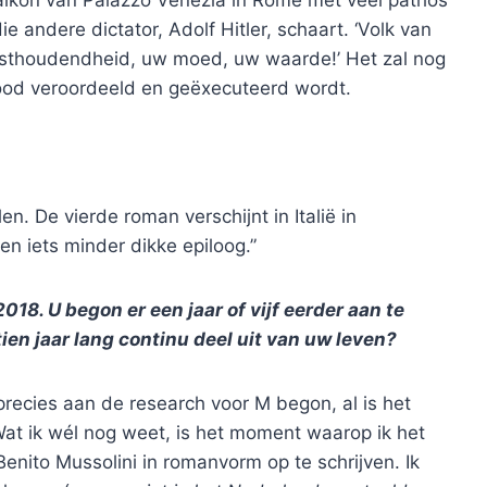
alkon van Palazzo Venezia in Rome met veel pathos
ie andere dictator, Adolf Hitler, schaart. ‘Volk van
vasthoudendheid, uw moed, uw waarde!’ Het zal nog
 dood veroordeeld en geëxecuteerd wordt.
n. De vierde roman verschijnt in Italië in
en iets minder dikke epiloog.”
2018. U begon er een jaar of vijf eerder aan te
en jaar lang continu deel uit van uw leven?
precies aan de research voor M begon, al is het
Wat ik wél nog weet, is het moment waarop ik het
nito Mussolini in romanvorm op te schrijven. Ik