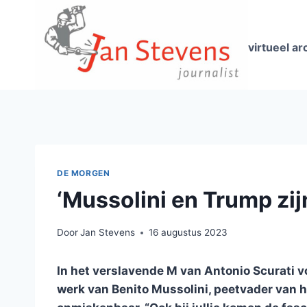
Doorgaan
naar
inhoud
virtueel ar
DE MORGEN
‘Mussolini en Trump zijn
Door
Jan Stevens
16 augustus 2023
In het verslavende M van Antonio Scurati vo
werk van Benito Mussolini, peetvader van h