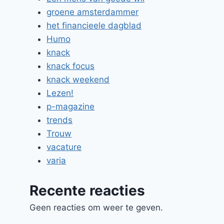
groene amsterdammer
het financieele dagblad
Humo
knack
knack focus
knack weekend
Lezen!
p-magazine
trends
Trouw
vacature
varia
Recente reacties
Geen reacties om weer te geven.