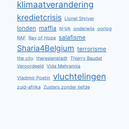
klimaatverandering
kredietcrisis
Lionel Shriver
londen
maffia
N-VA
onderwijs
oorlog
salafisme
RAF
Ray of Hope
Sharia4Belgium
terrorisme
the city
theresienstadt
Thierry Baudet
Veroordeeld
Vida Mehrannia
vluchtelingen
Vladimir Poetin
zuid-afrika
Zusters zonder liefde