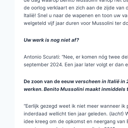
de dag waarop Benito Mussolini vanop het b
de oorlog verklaart en zich aan de zijde van d
Italië! Snel u naar de wapenen en toon uw 
welgeteld vijf jaar duren voor Mussolini ter
Uw werk is nog niet af?
Antonio Scurati: “Nee, er komen nóg twee dele
september 2024. Een jaar later volgt er dan e
De zoon van de eeuw
verscheen in Italië in 
werken. Benito Mussolini maakt inmiddels ti
“Eerlijk gezegd weet ik niet meer wanneer ik 
inderdaad wellicht tien jaar geleden. (
lacht
) 
idee kreeg om de opkomst en neergang van Be