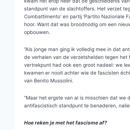
kwam het erop neer dat de geschiedenis van
standpunt van de slachtoffers. Het verzet te
Combattimento’ en partij ‘Partito Nazionale Fa
hoor. Want dat was broodnodig om een nieu
opbouwen.
“Als jonge man ging ik volledig mee in dat ant
de verhalen van de verzetshelden tegen het f
vertrekpunt had ook een groot nadeel: we le
kwamen er nooit achter wie de fascisten éch
van Benito Mussolini.
“Maar het ergste van al is misschien dat we d
antifascistisch standpunt te benaderen, nali
Hoe reken je met het fascisme af?