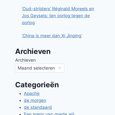
‘Oud-strijders’ Réginald Moreels en
Jos Geysels: ten oorlog tegen de
oorlog
‘China is meer dan Xi Jinping’
Archieven
Archieven
Categorieën
Apache
de morgen
de standaard
Een mens van goede wil