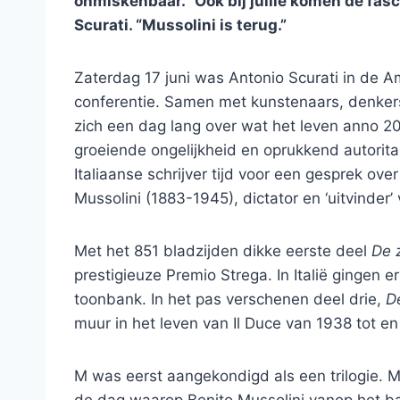
onmiskenbaar. “Ook bij jullie komen de fa
Scurati. “Mussolini is terug
.”
Zaterdag 17 juni was Antonio Scurati in de 
conferentie. Samen met kunstenaars, denkers 
zich een dag lang over wat het leven anno 20
groeiende ongelijkheid en oprukkend autorita
Italiaanse schrijver tijd voor een gesprek o
Mussolini (1883-1945), dictator en ‘uitvinder’
Met het 851 bladzijden dikke eerste deel
De 
prestigieuze Premio Strega. In Italië gingen 
toonbank. In het pas verschenen deel drie,
D
muur in het leven van Il Duce van 1938 tot e
M was eerst aangekondigd als een trilogie. 