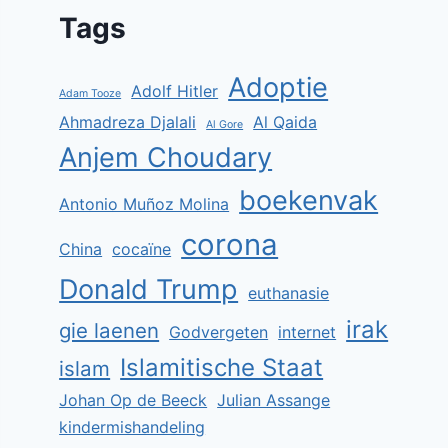
Tags
Adoptie
Adolf Hitler
Adam Tooze
Ahmadreza Djalali
Al Qaida
Al Gore
Anjem Choudary
boekenvak
Antonio Muñoz Molina
corona
China
cocaïne
Donald Trump
euthanasie
irak
gie laenen
Godvergeten
internet
Islamitische Staat
islam
Johan Op de Beeck
Julian Assange
kindermishandeling