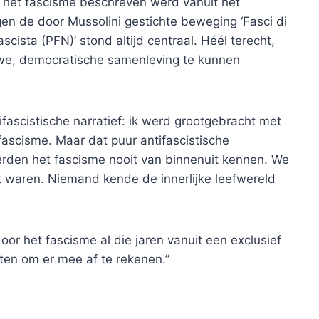
 het fascisme beschreven werd vanuit het
gen de door Mussolini gestichte beweging ‘Fasci di
scista (PFN)’ stond altijd centraal. Héél terecht,
we, democratische samenleving te kunnen
ifascistische narratief: ik werd grootgebracht met
ascisme. Maar dat puur antifascistische
erden het fascisme nooit van binnenuit kennen. We
t waren. Niemand kende de innerlijke leefwereld
oor het fascisme al die jaren vanuit een exclusief
eten om er mee af te rekenen.”