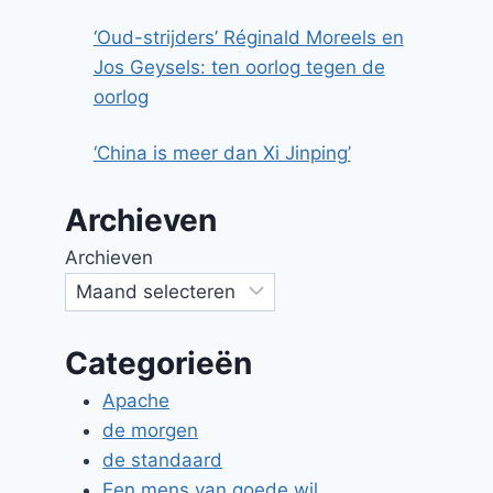
‘Oud-strijders’ Réginald Moreels en
Jos Geysels: ten oorlog tegen de
oorlog
‘China is meer dan Xi Jinping’
Archieven
Archieven
Categorieën
Apache
de morgen
de standaard
Een mens van goede wil