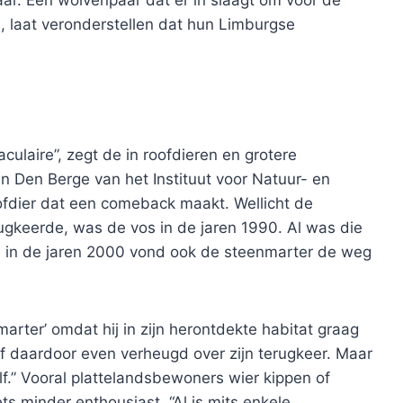
aar. Een wolvenpaar dat er in slaagt om voor de
, laat veronderstellen dat hun Limburgse
culaire”, zegt de in roofdieren en grotere
n Den Berge van het Instituut voor Natuur- en
ofdier dat een comeback maakt. Wellicht de
rugkeerde, was de vos in de jaren 1990. Al was die
n in de jaren 2000 vond ook de steenmarter de weg
arter’ omdat hij in zijn herontdekte habitat graag
f daardoor even verheugd over zijn terugkeer. Maar
lf.” Vooral plattelandsbewoners wier kippen of
s minder enthousiast. “Al is mits enkele