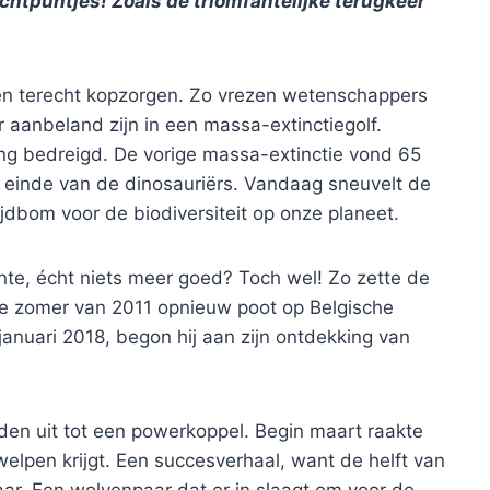
 lichtpuntjes! Zoals de triomfantelijke terugkeer
en terecht kopzorgen. Zo vrezen wetenschappers
r aanbeland zijn in een massa-extinctiegolf.
iing bedreigd. De vorige massa-extinctie vond 65
t einde van de dinosauriërs. Vandaag sneuvelt de
jdbom voor de biodiversiteit op onze planeet.
te, écht niets meer goed? Toch wel! Zo zette de
e zomer van 2011 opnieuw poot op Belgische
 januari 2018, begon hij aan zijn ontdekking van
en uit tot een powerkoppel. Begin maart raakte
 welpen krijgt. Een succesverhaal, want de helft van