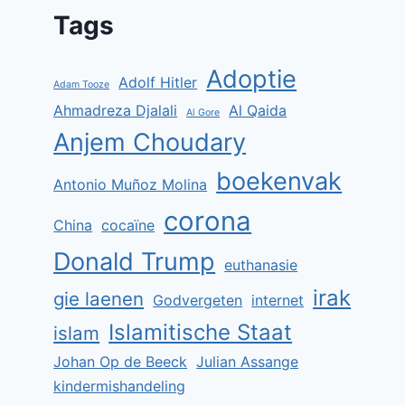
Tags
Adoptie
Adolf Hitler
Adam Tooze
Ahmadreza Djalali
Al Qaida
Al Gore
Anjem Choudary
boekenvak
Antonio Muñoz Molina
corona
China
cocaïne
Donald Trump
euthanasie
irak
gie laenen
Godvergeten
internet
Islamitische Staat
islam
Johan Op de Beeck
Julian Assange
kindermishandeling