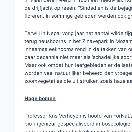
In Vlaanderen werd in 1991 een nieuw jachtd
de drijfjacht op reeën. “Sindsdien is de bej
floreren. In sommige gebieden werden ook gro
Terwijl in Nepal vorig jaar het aantal wilde ti
terug neushoorns in het Zinavepark in Mozam
inheemse eekhoorns rond in de takken van o
paar decennia niet meer als ‘schadelijke so
Maar ook omdat hun leefgebieden er de laatst
worden veel natuurlijker beheerd dan vroege
zoomvegetaties die uit struiken zoals hazela
Hoge bomen
Professor Kris Verheyen is hoofd van ForNaLa
bio-ingenieur gespecialiseerd in bosecologie 
onder andere de ontwikkeling van klimaatro