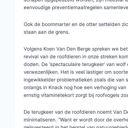
eenvoudige preventiemaatregelen samenleven
Ook de boommarter en de otter settelden zic
staan aan de grens.
Volgens Koen Van Den Berge spreken we beter 
revival van de roofdieren in onze streken ko
doden. De ‘spectaculaire terugkeer’ van wolf e
verwezenlijken. Het is veel lastiger om soor
ingewikkelder problematieken zoals die van st
onlangs in Knack nog hoe een verhoging van 
ernstig vitaminetekort zorgt bij roofvogels zo
De terugkeer van de roofdieren noemt Van Den 
minimaliseren. “Want er wordt door de overh
geïnvesteerd in het herstel van natuurgebied