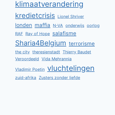
klimaatverandering
kredietcrisis
Lionel Shriver
londen
maffia
N-VA
onderwijs
oorlog
salafisme
RAF
Ray of Hope
Sharia4Belgium
terrorisme
the city
theresienstadt
Thierry Baudet
Veroordeeld
Vida Mehrannia
vluchtelingen
Vladimir Poetin
zuid-afrika
Zusters zonder liefde