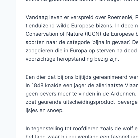
Vandaag leven er verspreid over Roemenië, 
tienduizend wilde Europese bizons. In decemb
Conservation of Nature (IUCN) de Europese b
soorten naar de categorie ‘bijna in gevaar’. 
zoogdieren die in Europa op sterven na dood
voorzichtige heropstanding bezig zijn.
Een dier dat bij ons bijtijds gereanimeerd we
In 1848 knalde een jager de allerlaatste Vla
geen bevers meer te vinden in de Ardennen. A
zoet geurende uitscheidingsproduct ‘beverge
ijsjes en snoep.
In tegenstelling tot roofdieren zoals de wolf
het land waar hij eeuwenlang een favoriet j