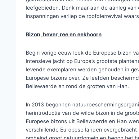
leefgebieden. Denk maar aan de aanleg van 
inspanningen verliep de roofdierrevival waarsch
Bizon, bever, ree en eekhoorn
Begin vorige eeuw leek de Europese bizon v
intensieve jacht op Europa’s grootste planten
levende exemplaren werden gehouden in gev
Europese bizons over. Ze leefden beschermd i
Bellewaerde en rond de grotten van Han.
In 2013 begonnen natuurbeschermingsorgani
herintroductie van de wilde bizon in de groo
Europese bizons uit Bellewaerde en Han wer
verschillende Europese landen overgebracht 
omheind groot natuurdomein en begon het he