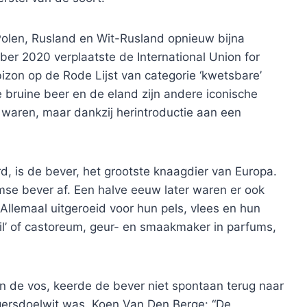
Polen, Rusland en Wit-Rusland opnieuw bijna
er 2020 verplaatste de International Union for
izon op de Rode Lijst van categorie ‘kwetsbare’
De bruine beer en de eland zijn andere iconische
 waren, maar dankzij herintroductie aan een
rd, is de bever, het grootste knaagdier van Europa.
amse bever af. Een halve eeuw later waren er ook
llemaal uitgeroeid voor hun pels, vlees en hun
il’ of castoreum, geur- en smaakmaker in parfums,
 en de vos, keerde de bever niet spontaan terug naar
agersdoelwit was. Koen Van Den Berge: “De