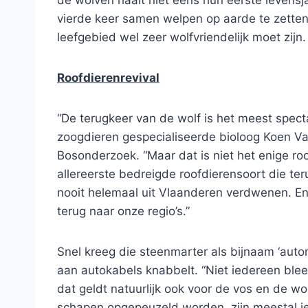
de wolven haalt niet eens hun eerste levensj
vierde keer samen welpen op aarde te zetten
leefgebied wel zeer wolfvriendelijk moet zijn.
Roofdierenrevival
“De terugkeer van de wolf is het meest specta
zoogdieren gespecialiseerde bioloog Koen Va
Bosonderzoek. “Maar dat is niet het enige ro
allereerste bedreigde roofdierensoort die te
nooit helemaal uit Vlaanderen verdwenen. E
terug naar onze regio’s.”
Snel kreeg die steenmarter als bijnaam ‘autom
aan autokabels knabbelt. “Niet iedereen blee
dat geldt natuurlijk ook voor de vos en de wo
schapen opgepeuzeld worden, zijn meestal iet