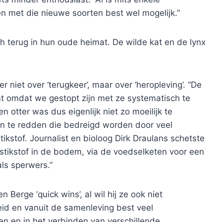
 met die nieuwe soorten best wel mogelijk.”
h terug in hun oude heimat. De wilde kat en de lynx
niet over ‘terugkeer’, maar over ‘heropleving’. “De
mt omdat we gestopt zijn met ze systematisch te
n otter was dus eigenlijk niet zo moeilijk te
ten te redden die bedreigd worden door veel
ikstof. Journalist en bioloog Dirk Draulans schetste
stikstof in de bodem, via de voedselketen voor een
als sperwers.”
Berge ‘quick wins’, al wil hij ze ook niet
eid en vanuit de samenleving best veel
en en in het verbinden van verschillende