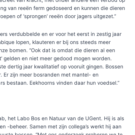
ecreet van kracht, met onder andere een verbod op
aging van reeën ferm gedoseerd en kunnen die dieren
epen of ‘sprongen’ reeën door jagers uitgezet.”
jgers verdubbelde en er voor het eerst in zestig jaar
bique lopen, klauteren er bij ons steeds meer
nze bomen. “Ook dat is omdat die dieren al een
ort’ gelden en niet meer gedood mogen worden.
e dertig jaar kwalitatief op vooruit gingen. Bossen
r. Er zijn meer bosranden met mantel- en
ars bestaan. Eekhoorns vinden daar hun voedsel.”
b, het Labo Bos en Natuur van de UGent. Hij is als
en -beheer. Samen met zijn collega’s werkt hij aan
buuste bossen. “Met ons onderzoek proberen we te