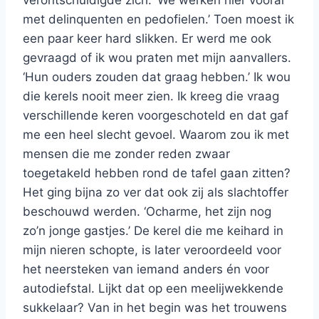
verontschuldigde zich. ‘We werken hier vooral
met delinquenten en pedofielen.’ Toen moest ik
een paar keer hard slikken. Er werd me ook
gevraagd of ik wou praten met mijn aanvallers.
‘Hun ouders zouden dat graag hebben.’ Ik wou
die kerels nooit meer zien. Ik kreeg die vraag
verschillende keren voorgeschoteld en dat gaf
me een heel slecht gevoel. Waarom zou ik met
mensen die me zonder reden zwaar
toegetakeld hebben rond de tafel gaan zitten?
Het ging bijna zo ver dat ook zij als slachtoffer
beschouwd werden. ‘Ocharme, het zijn nog
zo’n jonge gastjes.’ De kerel die me keihard in
mijn nieren schopte, is later veroordeeld voor
het neersteken van iemand anders én voor
autodiefstal. Lijkt dat op een meelijwekkende
sukkelaar? Van in het begin was het trouwens