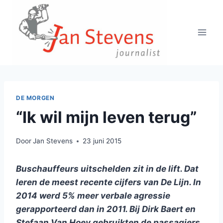
Doorgaan
naar
inhoud
DE MORGEN
“Ik wil mijn leven terug”
Door
Jan Stevens
23 juni 2015
Buschauffeurs uitschelden zit in de lift. Dat
leren de meest recente cijfers van De Lijn. In
2014 werd 5% meer verbale agressie
gerapporteerd dan in 2011. Bij Dirk Baert en
Stefaan Van Hoey gebruikten de passagiers