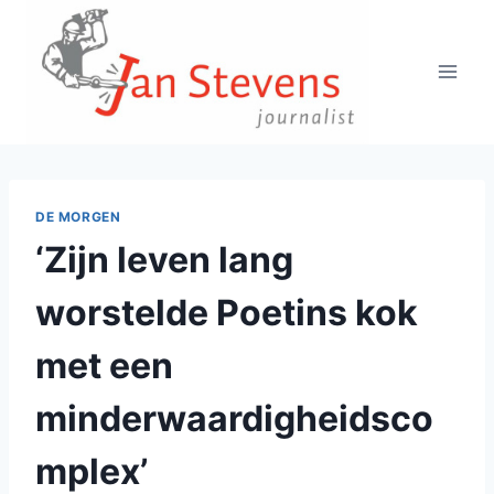
Doorgaan
naar
inhoud
DE MORGEN
‘Zijn leven lang
worstelde Poetins kok
met een
minderwaardigheidsco
mplex’