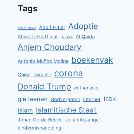
Tags
Adoptie
Adolf Hitler
Adam Tooze
Ahmadreza Djalali
Al Qaida
Al Gore
Anjem Choudary
boekenvak
Antonio Muñoz Molina
corona
China
cocaïne
Donald Trump
euthanasie
irak
gie laenen
Godvergeten
internet
Islamitische Staat
islam
Johan Op de Beeck
Julian Assange
kindermishandeling