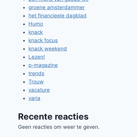
groene amsterdammer
het financieele dagblad
Humo
knack
knack focus
knack weekend
Lezen!
p-magazine
trends
Trouw
vacature
varia
Recente reacties
Geen reacties om weer te geven.