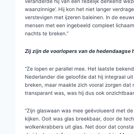
veranderde hij van een redelijk denkend weze
waanzinnige’. Hij kon het niet langer verdrag
verstevigen met ijzeren baleinen. In de eeu
mensen met een ingebeeld compleet lichaam v
nachts te breken.”
Zij zijn de voorlopers van de hedendaags
“Ze lopen er parallel mee. Het laatste beke
Nederlander die geloofde dat hij integraal u
breken, maar maakte zich vooral zorgen dat 
transparant was, was hij dus ook onzichtbaar
“Zijn glaswaan was mee geëvolueerd met de 
kijken. Ooit was glas breekbaar, door de tec
wolkenkrabbers uit glas. Net door dat const