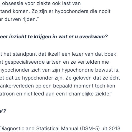
n obsessie voor ziekte ook last van
stand komen. Zo zijn er hypochonders die nooit
 durven rijden.”
eer inzicht te krijgen in wat er u overkwam?
it het standpunt dat ikzelf een lezer van dat boek
at gespecialiseerde artsen en ze vertelden me
n hypochonder zich van zijn hypochondrie bewust is.
 dat ze hypochonder zijn. Ze geloven dat ze écht
jn kankerverleden op een bepaald moment toch kon
roon en niet leed aan een lichamelijke ziekte.”
e’?
l’ Diagnostic and Statistical Manual (DSM-5) uit 2013