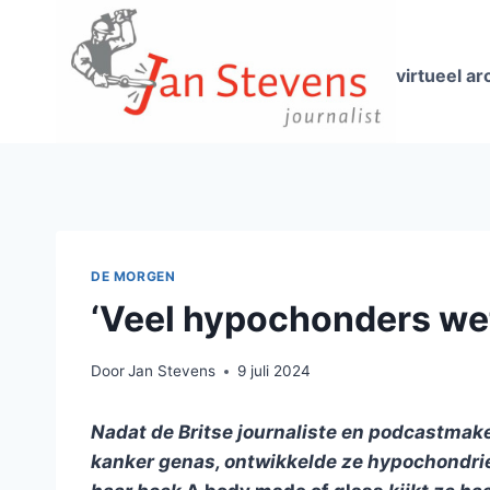
Doorgaan
naar
inhoud
virtueel ar
DE MORGEN
‘Veel hypochonders wete
Door
Jan Stevens
9 juli 2024
Nadat de Britse journaliste en podcastmak
kanker genas, ontwikkelde ze hypochondrie.