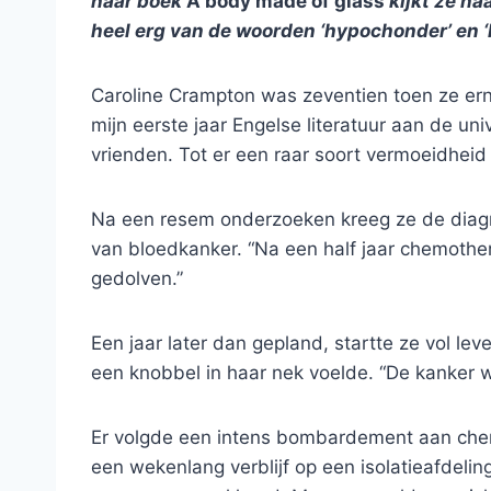
haar boek
A body made of glass
kijkt ze ha
heel erg van de woorden ‘hypochonder’ en ‘
Caroline Crampton was zeventien toen ze ern
mijn eerste jaar Engelse literatuur aan de un
vrienden. Tot er een raar soort vermoeidheid 
Na een resem onderzoeken kreeg ze de diag
van bloedkanker. “Na een half jaar chemothe
gedolven.”
Een jaar later dan gepland, startte ze vol le
een knobbel in haar nek voelde. “De kanker 
Er volgde een intens bombardement aan chem
een wekenlang verblijf op een isolatieafdeli