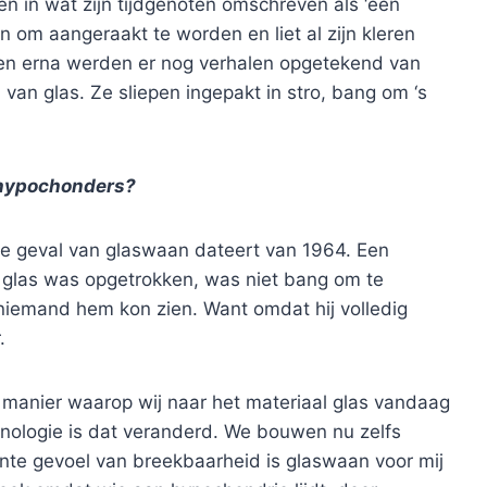
n in wat zijn tijdgenoten omschreven als ‘een
en om aangeraakt te worden en liet al zijn kleren
wen erna werden er nog verhalen opgetekend van
an glas. Ze sliepen ingepakt in stro, bang om ‘s
e hypochonders?
nde geval van glaswaan dateert van 1964. Een
it glas was opgetrokken, was niet bang om te
niemand hem kon zien. Want omdat hij volledig
.
manier waarop wij naar het materiaal glas vandaag
hnologie is dat veranderd. We bouwen nu zelfs
ante gevoel van breekbaarheid is glaswaan voor mij