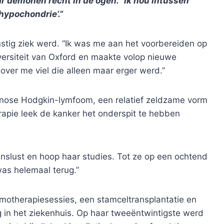
ar demonen recht in de ogen. “Ik hou intussen
hypochondrie’.”
stig ziek werd. “Ik was me aan het voorbereiden op
iversiteit van Oxford en maakte volop nieuwe
over me viel die alleen maar erger werd.”
nose Hodgkin-lymfoom, een relatief zeldzame vorm
rapie leek de kanker het onderspit te hebben
venslust en hoop haar studies. Tot ze op een ochtend
was helemaal terug.”
otherapiesessies, een stamceltransplantatie en
ng in het ziekenhuis. Op haar tweeëntwintigste werd