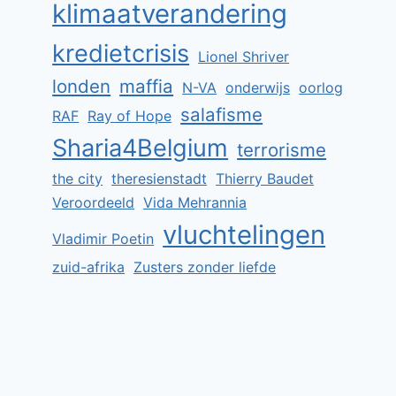
klimaatverandering
kredietcrisis
Lionel Shriver
londen
maffia
N-VA
onderwijs
oorlog
salafisme
RAF
Ray of Hope
Sharia4Belgium
terrorisme
the city
theresienstadt
Thierry Baudet
Veroordeeld
Vida Mehrannia
vluchtelingen
Vladimir Poetin
zuid-afrika
Zusters zonder liefde