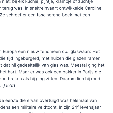
iet: bij elk kuchje, pijntje, krampje of zuchtje
 terug was. In sneltreinvaart ontwikkelde Caroline
 Ze schreef er een fascinerend boek met een
n Europa een nieuw fenomeen op: ‘glaswaan’. Het
 die tijd ingeburgerd, met huizen die glazen ramen
 dat hij gedeeltelijk van glas was. Meestal ging het
het hart. Maar er was ook een bakker in Parijs die
ou breken als hij ging zitten. Daarom liep hij rond
 (
lacht
)
 de eerste die ervan overtuigd was helemaal van
e
jdens een militaire veldtocht. In zijn 24
levensjaar