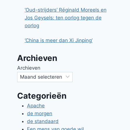
‘Oud-strijders’ Réginald Moreels en
Jos Geysels: ten oorlog tegen de
oorlog
‘China is meer dan Xi Jinping’
Archieven
Archieven
Categorieën
Apache
de morgen
de standaard
Een mens van goede wil