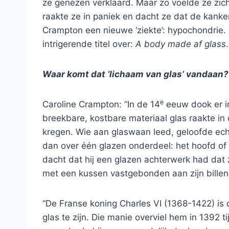
ze genezen verklaard. Maar zo voelde ze zich n
raakte ze in paniek en dacht ze dat de kanker
Crampton een nieuwe ‘ziekte’: hypochondrie.
intrigerende titel over:
A body made af glass
.
Waar komt dat ‘lichaam van glas’ vandaan?
e
Caroline Crampton: “In de 14
eeuw dook er i
breekbare, kostbare materiaal glas raakte in
kregen. Wie aan glaswaan leed, geloofde echt
dan over één glazen onderdeel: het hoofd of 
dacht dat hij een glazen achterwerk had dat z
met een kussen vastgebonden aan zijn billen.
“De Franse koning Charles VI (1368-1422) is
glas te zijn. Die manie overviel hem in 1392 ti