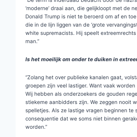
“De term is inderdaad bedacht door de nazi’s
‘moderne’ draai aan, die gelijkloopt met de n
Donald Trump is niet te beroerd om af en to
die in de lijn liggen van de ‘grote vervangin
white supremacists. Hij speelt extreemrechts 
man.”
Is het moeilijk om onder te duiken in extr
“Zolang het over publieke kanalen gaat, volsta
groepen zijn veel lastiger. Want vaak worden 
Wij hebben als onderzoekers de gouden regel
stiekeme aanbidders zijn. We zeggen nooit wi
spelletjes. Als ze lastige vragen beginnen te
consequentie dat we soms niet binnen geraken
worden.”