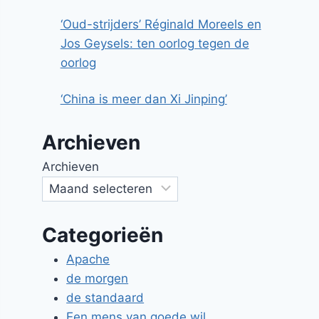
‘Oud-strijders’ Réginald Moreels en
Jos Geysels: ten oorlog tegen de
oorlog
‘China is meer dan Xi Jinping’
Archieven
Archieven
Categorieën
Apache
de morgen
de standaard
Een mens van goede wil