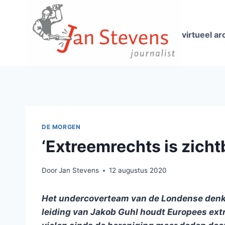
Doorgaan
naar
inhoud
virtueel ar
DE MORGEN
‘Extreemrechts is zicht
Door
Jan Stevens
12 augustus 2020
Het undercoverteam van de Londense denkta
leiding van Jakob Guhl houdt Europees extr