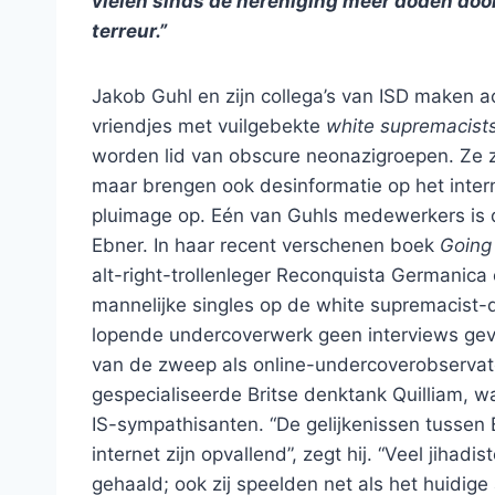
vielen sinds de hereniging meer doden doo
terreur.”
Jakob Guhl en zijn collega’s van ISD maken 
vriendjes met vuilgebekte
white supremacist
worden lid van obscure neonazigroepen. Ze zi
maar brengen ook desinformatie op het intern
pluimage op. Eén van Guhls medewerkers is d
Ebner. In haar recent verschenen boek
Going
alt-right-trollenleger Reconquista Germanica
mannelijke singles op de white supremacist
lopende undercoverwerk geen interviews gev
van de zweep als online-undercoverobservato
gespecialiseerde Britse denktank Quilliam, wa
IS-sympathisanten. “De gelijkenissen tussen
internet zijn opvallend”, zegt hij. “Veel jihad
gehaald; ook zij speelden net als het huidige 