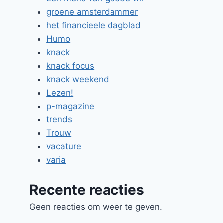
groene amsterdammer
het financieele dagblad
Humo
knack
knack focus
knack weekend
Lezen!
p-magazine
trends
Trouw
vacature
varia
Recente reacties
Geen reacties om weer te geven.