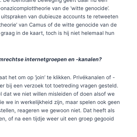
. De identitaire beweging geeft daar nu een
eonazicomplottheorie van de ‘witte genocide’.
e uitspraken van dubieuze accounts te retweeten
gstheorie’ van Camus of de witte genocide van de
graag in de kaart, toch is hij niet helemaal hun
eemrechtse internetgroepen en -kanalen?
at het om op ‘join’ te klikken. Privékanalen of -
er bij een verzoek tot toetreding vragen gesteld.
 dat we niet willen misleiden of doen alsof we
e we in werkelijkheid zijn, maar spelen ook geen
 stellen, reageren we gewoon niet. Dat heeft als
, of na een tijdje weer uit een groep gegooid