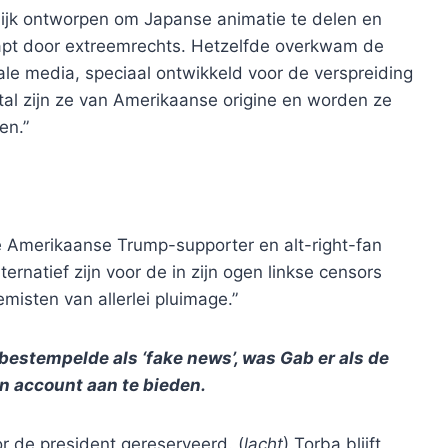
lijk ontworpen om Japanse animatie te delen en
pt door extreemrechts. Hetzelfde overkwam de
ale media, speciaal ontwikkeld voor de verspreiding
tal zijn ze van Amerikaanse origine en worden ze
en.”
e Amerikaanse Trump-supporter en alt-right-fan
ernatief zijn voor de in zijn ogen linkse censors
misten van allerlei pluimage.”
estempelde als ‘fake news’, was Gab er als de
n account aan te bieden.
or de president gereserveerd. (
lacht
) Torba blijft