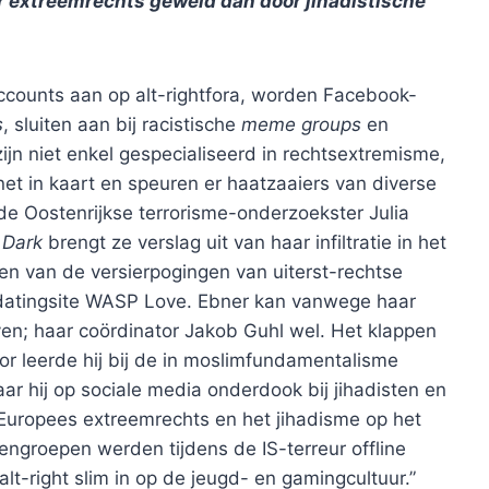
r extreemrechts geweld dan door jihadistische
accounts aan op alt-rightfora, worden Facebook-
s
, sluiten aan bij racistische
meme groups
en
jn niet enkel gespecialiseerd in rechtsextremisme,
et in kaart en speuren er haatzaaiers van diverse
e Oostenrijkse terrorisme-onderzoekster Julia
 Dark
brengt ze verslag uit van haar infiltratie in het
 en van de versierpogingen van uiterst-rechtse
-datingsite WASP Love. Ebner kan vanwege haar
en; haar coördinator Jakob Guhl wel. Het klappen
r leerde hij bij de in moslimfundamentalisme
ar hij op sociale media onderdook bij jihadisten en
 Europees extreemrechts en het jihadisme op het
istengroepen werden tijdens de IS-terreur offline
alt-right slim in op de jeugd- en gamingcultuur.”