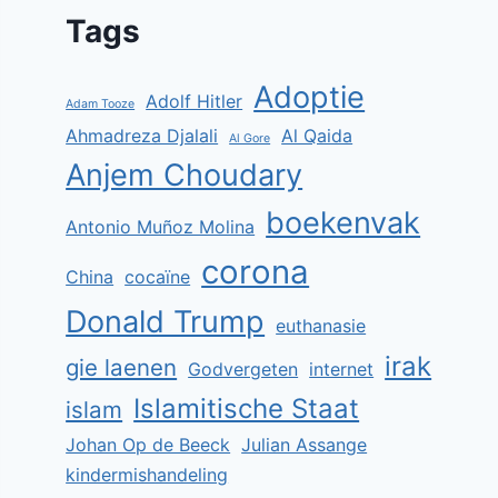
Tags
Adoptie
Adolf Hitler
Adam Tooze
Ahmadreza Djalali
Al Qaida
Al Gore
Anjem Choudary
boekenvak
Antonio Muñoz Molina
corona
China
cocaïne
Donald Trump
euthanasie
irak
gie laenen
Godvergeten
internet
Islamitische Staat
islam
Johan Op de Beeck
Julian Assange
kindermishandeling