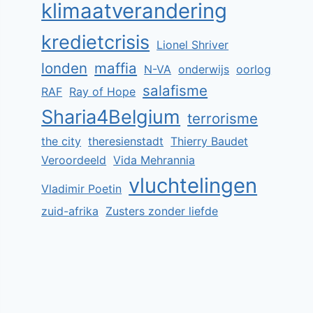
klimaatverandering
kredietcrisis
Lionel Shriver
londen
maffia
N-VA
onderwijs
oorlog
salafisme
RAF
Ray of Hope
Sharia4Belgium
terrorisme
the city
theresienstadt
Thierry Baudet
Veroordeeld
Vida Mehrannia
vluchtelingen
Vladimir Poetin
zuid-afrika
Zusters zonder liefde