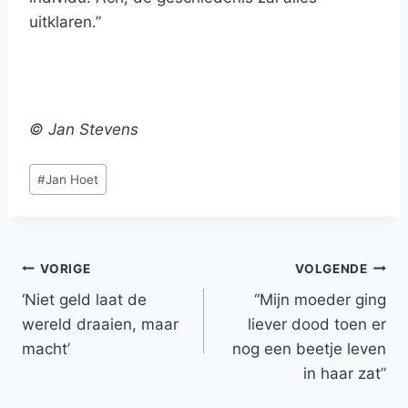
uitklaren.”
© Jan Stevens
Bericht
#
Jan Hoet
tags:
Bericht
VORIGE
VOLGENDE
‘Niet geld laat de
“Mijn moeder ging
navigatie
wereld draaien, maar
liever dood toen er
macht’
nog een beetje leven
in haar zat”