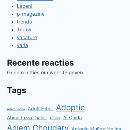
Lezen!
p-magazine
trends
Trouw
vacature
varia
Recente reacties
Geen reacties om weer te geven.
Tags
Adoptie
Adolf Hitler
Adam Tooze
Ahmadreza Djalali
Al Qaida
Al Gore
Anjem Choudary
Antonio Muñoz Molina