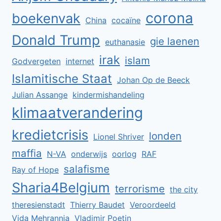
corona
boekenvak
China
cocaïne
Donald Trump
gie laenen
euthanasie
irak
islam
Godvergeten
internet
Islamitische Staat
Johan Op de Beeck
Julian Assange
kindermishandeling
klimaatverandering
kredietcrisis
londen
Lionel Shriver
maffia
N-VA
onderwijs
oorlog
RAF
salafisme
Ray of Hope
Sharia4Belgium
terrorisme
the city
theresienstadt
Thierry Baudet
Veroordeeld
Vida Mehrannia
Vladimir Poetin