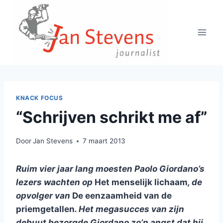
Doorgaan
naar
inhoud
KNACK FOCUS
“Schrijven schrikt me af”
Door
Jan Stevens
7 maart 2013
Ruim vier jaar lang moesten Paolo Giordano’s
lezers wachten op
Het menselijk lichaam
, de
opvolger van
De eenzaamheid van de
priemgetallen
. Het megasucces van zijn
debuut bezorgde Giordano zo’n angst dat hij