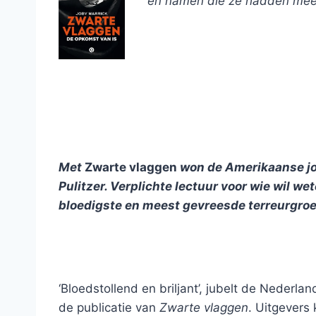
en namen die ze hadden meeg
Met
Zwarte vlaggen
won de Amerikaanse jou
Pulitzer. Verplichte lectuur voor wie wil we
bloedigste en meest gevreesde terreurgroe
‘Bloedstollend en briljant’, jubelt de Nederla
de publicatie van
Zwarte vlaggen
. Uitgevers