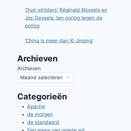
‘Oud-strijders’ Réginald Moreels en
Jos Geysels: ten oorlog tegen de
oorlog
‘China is meer dan Xi Jinping’
Archieven
Archieven
Categorieën
Apache
de morgen
de standaard
Een mens van goede wil