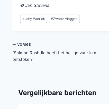
© Jan Stevens
Bericht
#
Joby Warrick
#
Zwarte vlaggen
tags:
Bericht
VORIGE
“Salman Rushdie heeft het heilige vuur in mij
navigatie
ontstoken”
Vergelijkbare berichten