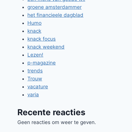
groene amsterdammer
het financieele dagblad
Humo
knack
knack focus
knack weekend
Lezen!
p-magazine
trends
Trouw
vacature
varia
Recente reacties
Geen reacties om weer te geven.