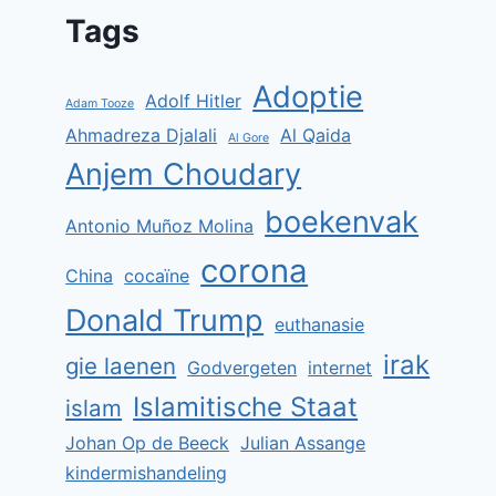
Tags
Adoptie
Adolf Hitler
Adam Tooze
Ahmadreza Djalali
Al Qaida
Al Gore
Anjem Choudary
boekenvak
Antonio Muñoz Molina
corona
China
cocaïne
Donald Trump
euthanasie
irak
gie laenen
Godvergeten
internet
Islamitische Staat
islam
Johan Op de Beeck
Julian Assange
kindermishandeling