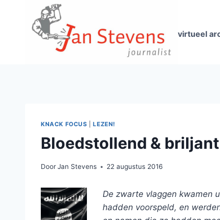
Doorgaan
naar
inhoud
virtueel ar
KNACK FOCUS
|
LEZEN!
Bloedstollend & briljant
Door
Jan Stevens
22 augustus 2016
De zwarte vlaggen kwamen uit
hadden voorspeld, en werden