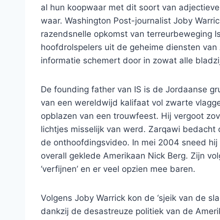
al hun koopwaar met dit soort van adjectieven
waar. Washington Post-journalist Joby Warri
razendsnelle opkomst van terreurbeweging Isl
hoofdrolspelers uit de geheime diensten van
informatie schemert door in zowat alle bladzi
De founding father van IS is de Jordaanse g
van een wereldwijd kalifaat vol zwarte vlagge
opblazen van een trouwfeest. Hij vergoot zov
lichtjes misselijk van werd. Zarqawi bedacht
de onthoofdingsvideo. In mei 2004 sneed hij
overall geklede Amerikaan Nick Berg. Zijn vol
‘verfijnen’ en er veel opzien mee baren.
Volgens Joby Warrick kon de ‘sjeik van de slac
dankzij de desastreuze politiek van de Ameri