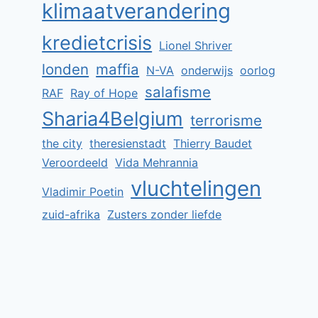
klimaatverandering
De tuin van de blinde
kredietcrisis
Lionel Shriver
Door
Jan Stevens
12 juli 2013
londen
maffia
N-VA
onderwijs
oorlog
salafisme
RAF
Ray of Hope
Sharia4Belgium
terrorisme
the city
theresienstadt
Thierry Baudet
Veroordeeld
Vida Mehrannia
vluchtelingen
Vladimir Poetin
zuid-afrika
Zusters zonder liefde