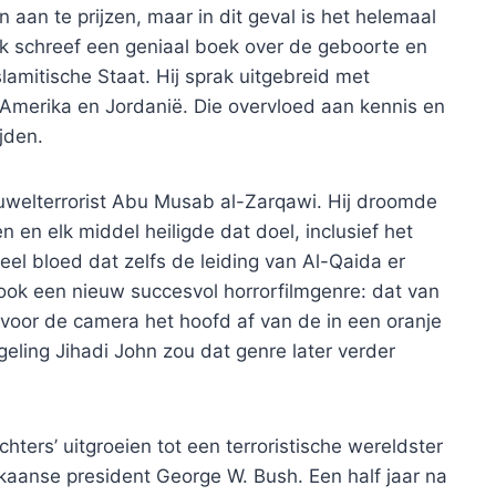
 aan te prijzen, maar in dit geval is het helemaal
ck schreef een geniaal boek over de geboorte en
amitische Staat. Hij sprak uitgebreid met
 Amerika en Jordanië. Die overvloed aan kennis en
jden.
ruwelterrorist Abu Musab al-Zarqawi. Hij droomde
n en elk middel heiligde dat doel, inclusief het
eel bloed dat zelfs de leiding van Al-Qaida er
 ook een nieuw succesvol horrorfilmgenre: dat van
 voor de camera het hoofd af van de in een oranje
geling Jihadi John zou dat genre later verder
hters’ uitgroeien tot een terroristische wereldster
kaanse president George W. Bush. Een half jaar na