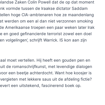
tenlandse Zaken Colin Powell dat de op dat moment
link vormde tussen de Iraakse dictator Saddam
tellen hoge CIA-ambtenaren hoe ze maandenlang
et werden om een al dan niet verzonnen smoking
 de Amerikaanse troepen een paar weken later Irak
e en goed gefinancierde terrorist zowel een doel
n volgelingen’, schrijft Warrick. IS kon aan zijn
aal moet vertellen. Hij heeft een gouden pen en
uit de romanschrijfkunst, met levendige dialogen
 voor een beetje achterdocht. Want hoe koosjer is
ergieten met lekkere saus uit de afdeling fictie?
 levert een uitstekend, fascinerend boek op.