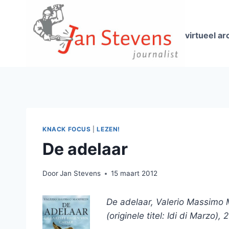
Doorgaan
naar
inhoud
virtueel ar
KNACK FOCUS
|
LEZEN!
De adelaar
Door
Jan Stevens
15 maart 2012
De adelaar, Valerio Massimo
(originele titel: Idi di Marzo), 