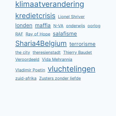
klimaatverandering
kredietcrisis
Lionel Shriver
londen
maffia
N-VA
onderwijs
oorlog
salafisme
RAF
Ray of Hope
Sharia4Belgium
terrorisme
the city
theresienstadt
Thierry Baudet
Veroordeeld
Vida Mehrannia
vluchtelingen
Vladimir Poetin
zuid-afrika
Zusters zonder liefde