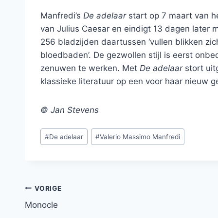
Manfredi’s
De adelaar
start op 7 maart van he
van Julius Caesar en eindigt 13 dagen later 
256 bladzijden daartussen ‘vullen blikken zich
bloedbaden’. De gezwollen stijl is eerst onbe
zenuwen te werken. Met
De adelaar
stort ui
klassieke literatuur op een voor haar nieuw ge
© Jan Stevens
Bericht
#
De adelaar
#
Valerio Massimo Manfredi
tags:
Bericht
VORIGE
Monocle
navigatie