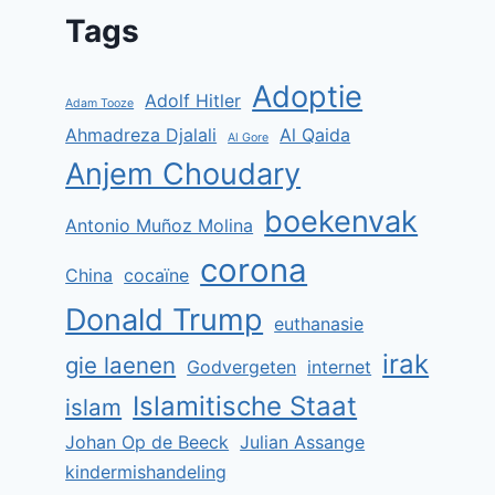
Tags
Adoptie
Adolf Hitler
Adam Tooze
Ahmadreza Djalali
Al Qaida
Al Gore
Anjem Choudary
boekenvak
Antonio Muñoz Molina
corona
China
cocaïne
Donald Trump
euthanasie
irak
gie laenen
Godvergeten
internet
Islamitische Staat
islam
Johan Op de Beeck
Julian Assange
kindermishandeling