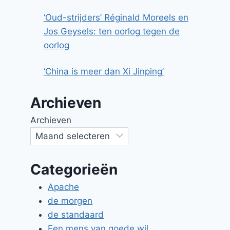
‘Oud-strijders’ Réginald Moreels en
Jos Geysels: ten oorlog tegen de
oorlog
‘China is meer dan Xi Jinping’
Archieven
Misplaatste kussen
Archieven
Door
Jan Stevens
14 augustus 2012
Categorieën
Apache
de morgen
de standaard
Een mens van goede wil