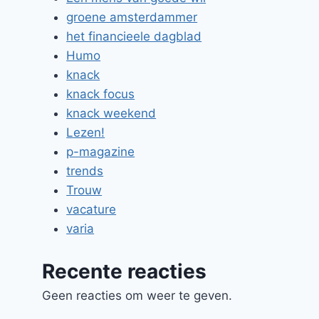
groene amsterdammer
het financieele dagblad
Humo
knack
knack focus
knack weekend
Lezen!
p-magazine
trends
Trouw
vacature
varia
Recente reacties
Geen reacties om weer te geven.