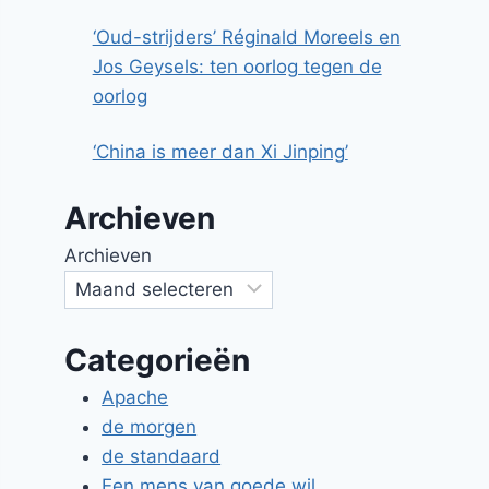
‘Oud-strijders’ Réginald Moreels en
Jos Geysels: ten oorlog tegen de
oorlog
‘China is meer dan Xi Jinping’
Archieven
Archieven
Categorieën
Apache
de morgen
de standaard
Een mens van goede wil