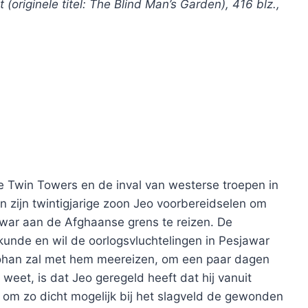
originele titel: The Blind Man’s Garden), 416 blz.,
e Twin Towers en de inval van westerse troepen in
n zijn twintigjarige zoon Jeo voorbereidselen om
awar aan de Afghaanse grens te reizen. De
eskunde en wil de oorlogsvluchtelingen in Pesjawar
ohan zal met hem meereizen, om een paar dagen
 weet, is dat Jeo geregeld heeft dat hij vanuit
om zo dicht mogelijk bij het slagveld de gewonden