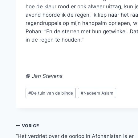
hoe de kleur rood er ook alweer uitzag, kun 
avond hoorde ik de regen, ik liep naar het ra
regendruppels op mijn handpalm opriepen, wa
Rohan: “En de sterren met hun getwinkel. Dat
in de regen te houden.”
© Jan Stevens
Bericht
#
De tuin van de blinde
#
Nadeem Aslam
tags:
Bericht
VORIGE
“Het verdriet over de oorlog in Afghanistan is er