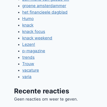
groene amsterdammer
het financieele dagblad
Humo
knack
knack focus
knack weekend
Lezen!
p-magazine
trends
Trouw
vacature
varia
Recente reacties
Geen reacties om weer te geven.