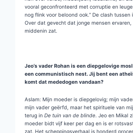
vooral geconfronteerd met corruptie en leugen
nog flink voor beloond ook.” De clash tussen 
Over dat gevecht dat jonge mensen ervaren, kon
middenin zat.
Jeo’s vader Rohan is een diepgelovige mosli
een communistisch nest. Jij bent een atheïst
komt dat mededogen vandaan?
Aslam: Mijn moeder is diepgelovig; mijn vade
mijn vader geërfd, maar het spirituele van m
terug in
De tuin van de blinde
. Jeo en Mikal z
moeder bidt vijf keer per dag en is er rotsva
zat. Het scheppingsverhaal is honderd proc