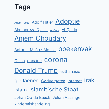
Tags
Adoptie
Adolf Hitler
Adam Tooze
Ahmadreza Djalali
Al Qaida
Al Gore
Anjem Choudary
boekenvak
Antonio Muñoz Molina
corona
China
cocaïne
Donald Trump
euthanasie
irak
gie laenen
Godvergeten
internet
Islamitische Staat
islam
Johan Op de Beeck
Julian Assange
kindermishandeling