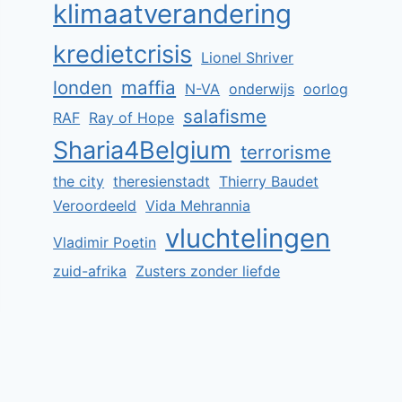
klimaatverandering
kredietcrisis
Lionel Shriver
londen
maffia
N-VA
onderwijs
oorlog
salafisme
RAF
Ray of Hope
Sharia4Belgium
terrorisme
the city
theresienstadt
Thierry Baudet
Veroordeeld
Vida Mehrannia
vluchtelingen
Vladimir Poetin
zuid-afrika
Zusters zonder liefde