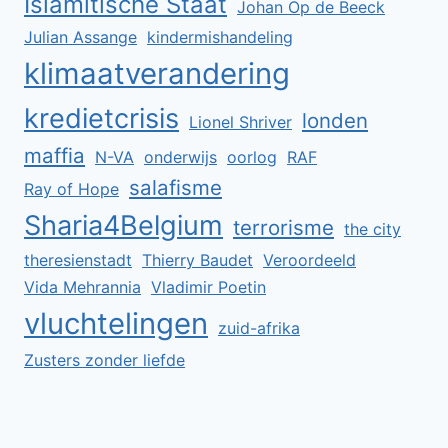
Islamitische Staat
Johan Op de Beeck
Julian Assange
kindermishandeling
klimaatverandering
kredietcrisis
londen
Lionel Shriver
maffia
N-VA
onderwijs
oorlog
RAF
salafisme
Ray of Hope
Sharia4Belgium
terrorisme
the city
theresienstadt
Thierry Baudet
Veroordeeld
Vida Mehrannia
Vladimir Poetin
vluchtelingen
zuid-afrika
Zusters zonder liefde