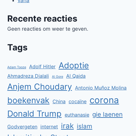
varia
Recente reacties
Geen reacties om weer te geven.
Tags
Adoptie
Adolf Hitler
Adam Tooze
Ahmadreza Djalali
Al Qaida
Al Gore
Anjem Choudary
Antonio Muñoz Molina
corona
boekenvak
China
cocaïne
Donald Trump
gie laenen
euthanasie
irak
islam
Godvergeten
internet