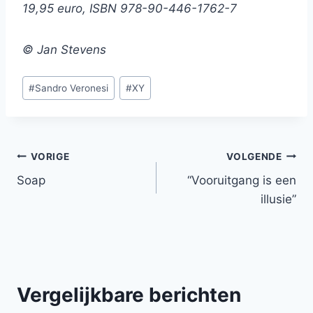
19,95 euro, ISBN 978-90-446-1762-7
© Jan Stevens
Bericht
#
Sandro Veronesi
#
XY
tags:
Bericht
VORIGE
VOLGENDE
Soap
“Vooruitgang is een
navigatie
illusie”
Vergelijkbare berichten