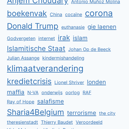
Anjem Choudary
Antonio Muñoz Molina
corona
boekenvak
China
cocaïne
Donald Trump
gie laenen
euthanasie
irak
islam
Godvergeten
internet
Islamitische Staat
Johan Op de Beeck
Julian Assange
kindermishandeling
klimaatverandering
kredietcrisis
londen
Lionel Shriver
maffia
N-VA
onderwijs
oorlog
RAF
salafisme
Ray of Hope
Sharia4Belgium
terrorisme
the city
theresienstadt
Thierry Baudet
Veroordeeld