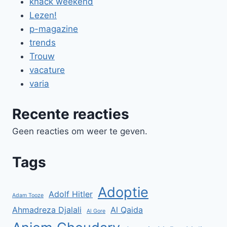
knack weekend
Lezen!
p-magazine
trends
Trouw
vacature
varia
Recente reacties
Geen reacties om weer te geven.
Tags
Adoptie
Adolf Hitler
Adam Tooze
Ahmadreza Djalali
Al Qaida
Al Gore