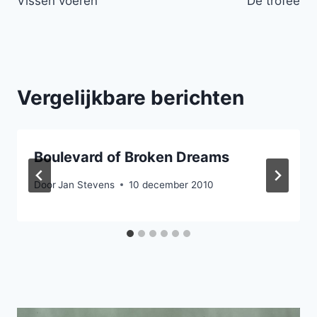
Vissen voeren
De trofee
navigatie
Vergelijkbare berichten
Boulevard of Broken Dreams
Door
Jan Stevens
10 december 2010