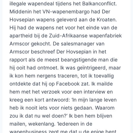
illegale wapendeal tijdens het Balkanconflict.
Middenin het VN-wapenembargo had Der
Hovsepian wapens geleverd aan de Kroaten.
Hij had de wapens net voor het einde van de
apartheid bij de Zuid-Afrikaanse wapenfabriek
Armscor gekocht. De salesmanager van
Armscor beschreef Der Hovsepian in het
rapport als de meest beangstigende man die
hij ooit had ontmoet. Ik was geïntrigeerd, maar
ik kon hem nergens traceren, tot ik toevallig
ontdekte dat hij op Facebook zat. Ik mailde
hem met het verzoek voor een interview en
kreeg een kort antwoord: ‘In mijn lange leven
heb ik nooit iets voor niets gedaan. Waarom
zou ik dat nu wel doen?’ Ik ben hem blijven
mailen, wekenlang. ‘Iedereen in de
wapenbusiness zegt me dat u de enige bent