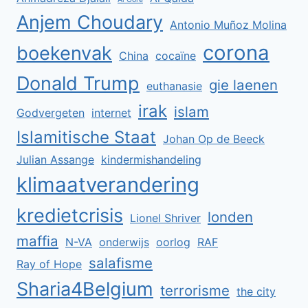
Anjem Choudary
Antonio Muñoz Molina
corona
boekenvak
China
cocaïne
Donald Trump
gie laenen
euthanasie
irak
islam
Godvergeten
internet
Islamitische Staat
Johan Op de Beeck
Julian Assange
kindermishandeling
klimaatverandering
kredietcrisis
londen
Lionel Shriver
maffia
N-VA
onderwijs
oorlog
RAF
salafisme
Ray of Hope
Sharia4Belgium
terrorisme
the city