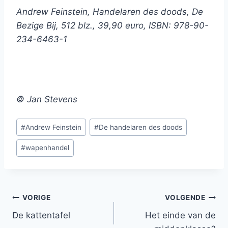
Andrew Feinstein, Handelaren des doods, De
Bezige Bij, 512 blz., 39,90 euro, ISBN: 978-90-
234-6463-1
© Jan Stevens
Bericht
#
Andrew Feinstein
#
De handelaren des doods
tags:
#
wapenhandel
Bericht
VORIGE
VOLGENDE
De kattentafel
Het einde van de
navigatie