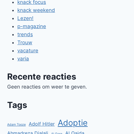
knack focus
knack weekend
Lezen!
p-magazine
trends
Trouw
vacature
varia
Recente reacties
Geen reacties om weer te geven.
Tags
Adoptie
Adolf Hitler
Adam Tooze
Ahmadreza Djalali
Al Qaida
Al Gore