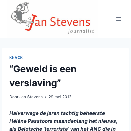
Doorgaan
naar
inhoud
KNACK
“Geweld is een
verslaving”
Door
Jan Stevens
29 mei 2012
Halverwege de jaren tachtig beheerste
Hélène Passtoors maandenlang het nieuws,
als Belgische ‘terroriste’ van het ANC die in