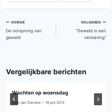
tags:
Bericht
VORIGE
VOLGENDE
De oorsprong van
“Geweld is een
navigatie
geweld
verslaving”
Vergelijkbare berichten
Wachten op woensdag
Door
Jan Stevens
19 juni 2013