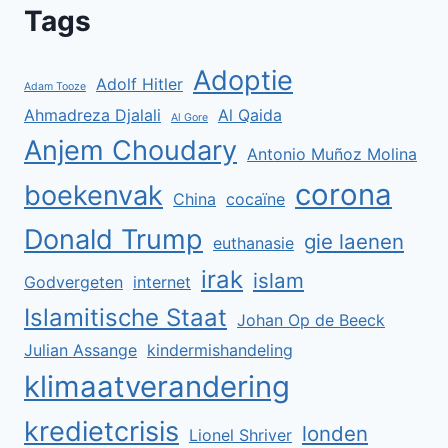
Tags
Adoptie
Adolf Hitler
Adam Tooze
Ahmadreza Djalali
Al Qaida
Al Gore
Anjem Choudary
Antonio Muñoz Molina
corona
boekenvak
China
cocaïne
Donald Trump
gie laenen
euthanasie
irak
islam
Godvergeten
internet
Islamitische Staat
Johan Op de Beeck
Julian Assange
kindermishandeling
klimaatverandering
kredietcrisis
londen
Lionel Shriver