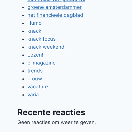
groene amsterdammer
het financieele dagblad
Humo
knack
knack focus
knack weekend
Lezen!
p-magazine
trends
Trouw
vacature
varia
Recente reacties
Geen reacties om weer te geven.