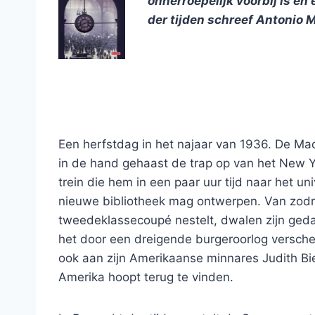
onherroepelijk voorbij is en
der tijden schreef Antonio
Een herfstdag in het najaar van 1936. De Madr
in de hand gehaast de trap op van het New Y
trein die hem in een paar uur tijd naar het un
nieuwe bibliotheek mag ontwerpen. Van zodra 
tweedeklassecoupé nestelt, dwalen zijn gedac
het door een dreigende burgeroorlog versche
ook aan zijn Amerikaanse minnares Judith Biel
Amerika hoopt terug te vinden.