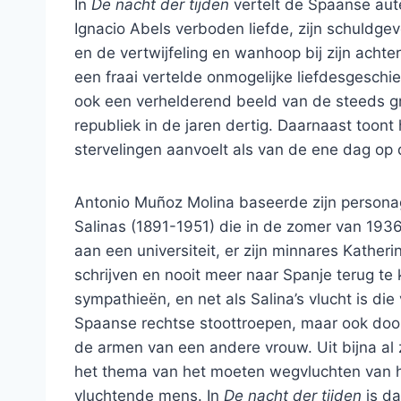
In
De nacht der tijden
vertelt de Spaanse aut
Ignacio Abels verboden liefde, zijn schuldgev
en de vertwijfeling en wanhoop bij zijn acht
een fraai vertelde onmogelijke liefdesgeschi
ook een verhelderend beeld van de steeds g
republiek in de jaren dertig. Daarnaast toont
stervelingen aanvoelt als van de ene dag op d
Antonio Muñoz Molina baseerde zijn persona
Salinas (1891-1951) die in de zomer van 1936 
aan een universiteit, er zijn minnares Kather
schrijven en nooit meer naar Spanje terug te 
sympathieën, en net als Salina’s vlucht is di
Spaanse rechtse stoottroepen, maar ook doo
de armen van een andere vrouw. Uit bijna al z
het thema van het moeten wegvluchten van hu
vluchtende mens. In
De nacht der tijden
is d