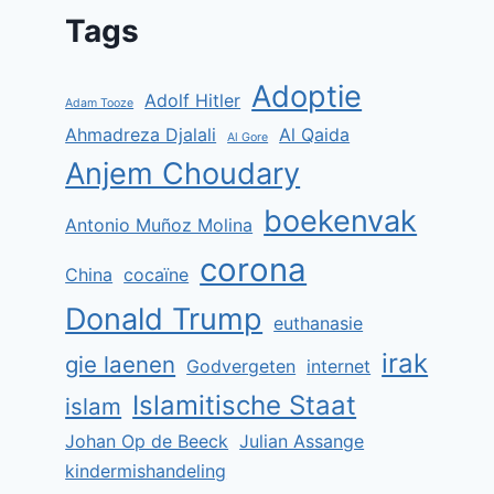
Tags
Adoptie
Adolf Hitler
Adam Tooze
Ahmadreza Djalali
Al Qaida
Al Gore
Het ijzer smeden terwijl het
Anjem Choudary
heet is
boekenvak
Antonio Muñoz Molina
Door
Jan Stevens
6 november 2013
corona
China
cocaïne
Donald Trump
euthanasie
irak
gie laenen
Godvergeten
internet
Islamitische Staat
islam
Johan Op de Beeck
Julian Assange
kindermishandeling