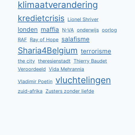
klimaatverandering
kredietcrisis
Lionel Shriver
londen
maffia
N-VA
onderwijs
oorlog
salafisme
RAF
Ray of Hope
Sharia4Belgium
terrorisme
the city
theresienstadt
Thierry Baudet
Veroordeeld
Vida Mehrannia
vluchtelingen
Vladimir Poetin
zuid-afrika
Zusters zonder liefde