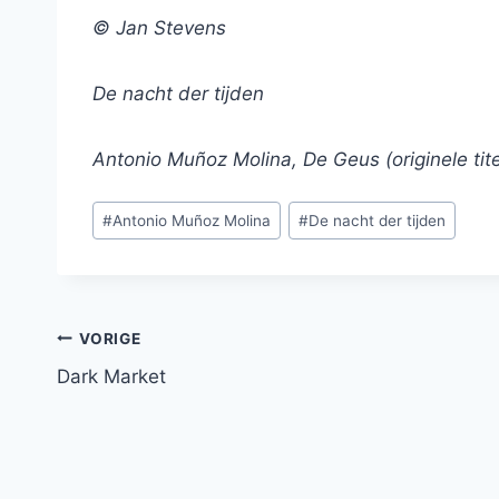
© Jan Stevens
De nacht der tijden
Antonio Muñoz Molina, De Geus (originele tite
Bericht
#
Antonio Muñoz Molina
#
De nacht der tijden
tags:
Bericht
VORIGE
Dark Market
navigatie