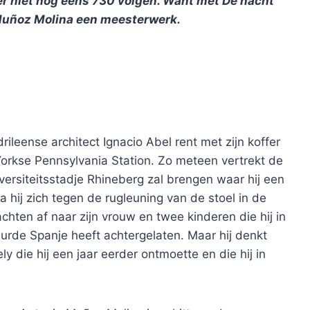
 er niet nog eens 730 volgen. Want met De nacht
 Muñoz Molina een meesterwerk.
ileense architect Ignacio Abel rent met zijn koffer
orkse Pennsylvania Station. Zo meteen vertrekt de
iversiteitsstadje Rhineberg zal brengen waar hij een
hij zich tegen de rugleuning van de stoel in de
hten af naar zijn vrouw en twee kinderen die hij in
urde Spanje heeft achtergelaten. Maar hij denkt
y die hij een jaar eerder ontmoette en die hij in