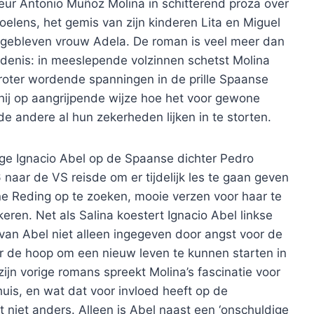
eur Antonio Muñoz Molina in schitterend proza over
oelens, het gemis van zijn kinderen Lita en Miguel
ergebleven vrouw Adela. De roman is veel meer dan
edenis: in meeslepende volzinnen schetst Molina
roter wordende spanningen in de prille Spaanse
 hij op aangrijpende wijze hoe het voor gewone
e andere al hun zekerheden lijken in te storten.
ge Ignacio Abel op de Spaanse dichter Pedro
naar de VS reisde om er tijdelijk les te gaan geven
ine Reding op te zoeken, mooie verzen voor haar te
keren. Net als Salina koestert Ignacio Abel linkse
e van Abel niet alleen ingegeven door angst voor de
r de hoop om een nieuw leven te kunnen starten in
ijn vorige romans spreekt Molina’s fascinatie voor
is, en wat dat voor invloed heeft op de
at niet anders. Alleen is Abel naast een ‘onschuldige