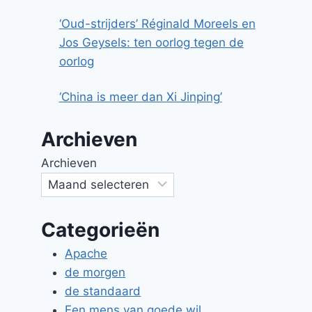
‘Oud-strijders’ Réginald Moreels en
Jos Geysels: ten oorlog tegen de
oorlog
‘China is meer dan Xi Jinping’
Archieven
Archieven
Categorieën
Apache
de morgen
de standaard
Een mens van goede wil