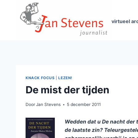
Doorgaan
naar
inhoud
virtueel ar
KNACK FOCUS
|
LEZEN!
De mist der tijden
Door
Jan Stevens
5 december 2011
Wedden dat u De nacht der ti
de laatste zin? Teleurgeste