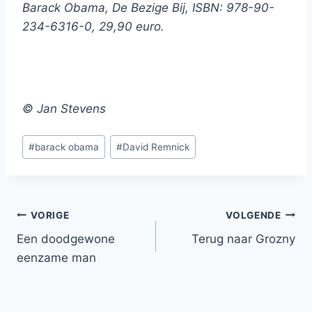
Barack Obama, De Bezige Bij, ISBN: 978-90-
234-6316-0, 29,90 euro.
© Jan Stevens
Bericht
#
barack obama
#
David Remnick
tags:
Bericht
VORIGE
VOLGENDE
Een doodgewone
Terug naar Grozny
navigatie
eenzame man