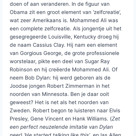
doen of aan veranderen. In de figuur van
Obama zit een groot element van ‘zelfcreatie’,
wat zeer Amerikaans is. Mohammed Ali was
een complete zelfcreatie. Als jongentje uit het
gesegregeerde Louisville, Kentucky droeg hij
de naam Cassius Clay. Hij nam een element
van Gorgious George, de grote professionele
worstelaar, pikte een deel van Sugar Ray
Robinson en hij creëerde Mohammed Ali. Of
neem Bob Dylan: hij werd geboren als de
Joodse jongen Robert Zimmerman in het
noorden van Minnesota. Ben je daar ooit
geweest? Het is net als het noorden van
Zweden. Robert begon te luisteren naar Elvis
Presley, Gene Vincent en Hank Williams. (
Zet
een perfect neuzelende imitatie van Dylan
neer
)
‘He started talking like this’
, en las Allen