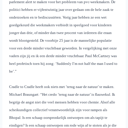
parlement alert te maken voor het probleem van pvc-weekmakers. De
politici hebben er vijfentwintig jaar over gedaan om de hele zaak te
onderzoeken en te bediscussiëren. Vorig jaar hebben ze een wet
goedgekeurd die weekmakers verbiedt in speelgoed voor kinderen
jonger dan drie, of minder dan twee procent van iedereen die eraan
wordt blootgesteld. De voorbije 25 jaar is de mannelijke populatie
voor een derde minder vruchtbaar geworden. In vergelijking met onze
vaders zijn jij en ik een derde minder vruchtbaar.
Paul McCartney was
heel profetisch toen hij zong: ‘Suddenly I’m not half the man I used to
be’.”
Cradle to Cradle heeft ook niets met ’terug naar de natuur’ te maken.
Michael Braungart: “Het credo ’terug naar de natuur’ is flauwekul. Ik
begrijp de angst niet die veel mensen hebben voor chemie. Alsof alle
scheikundigen collectief verantwoordelijk zijn voor rampen als
Bhopal.
Is een schaap oorspronkelijk ontworpen om als tapijt te
eindigen? Is een schaap ontworpen om rode wijn af te stoten als je die