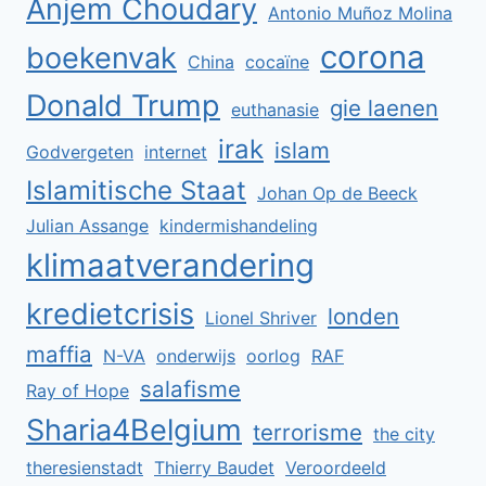
Anjem Choudary
Antonio Muñoz Molina
corona
boekenvak
China
cocaïne
Donald Trump
gie laenen
euthanasie
irak
islam
Godvergeten
internet
Islamitische Staat
Johan Op de Beeck
Julian Assange
kindermishandeling
klimaatverandering
kredietcrisis
londen
Lionel Shriver
maffia
N-VA
onderwijs
oorlog
RAF
salafisme
Ray of Hope
Sharia4Belgium
terrorisme
the city
theresienstadt
Thierry Baudet
Veroordeeld