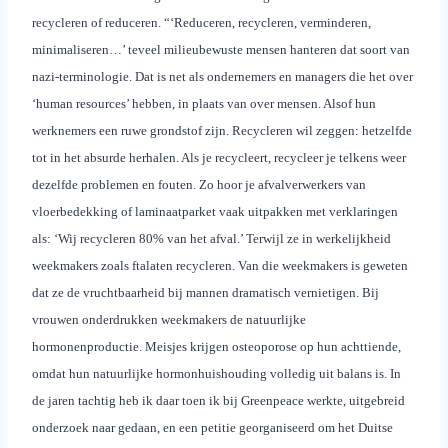
recycleren of reduceren. “‘Reduceren, recycleren, verminderen,
minimaliseren…’ teveel milieubewuste mensen hanteren dat soort van
nazi-terminologie. Dat is net als ondernemers en managers die het over
‘human resources’ hebben, in plaats van over mensen. Alsof hun
werknemers een ruwe grondstof zijn.
Recycleren wil zeggen: hetzelfde
tot in het absurde herhalen. Als je recycleert, recycleer je telkens weer
dezelfde problemen en fouten. Zo hoor je afvalverwerkers van
vloerbedekking of laminaatparket vaak uitpakken met verklaringen
als: ‘Wij recycleren 80% van het afval.’ Terwijl ze in werkelijkheid
weekmakers zoals ftalaten recycleren. Van die weekmakers is geweten
dat ze de vruchtbaarheid bij mannen dramatisch vernietigen. Bij
vrouwen onderdrukken weekmakers de natuurlijke
hormonenproductie. Meisjes krijgen osteoporose op hun achttiende,
omdat hun natuurlijke hormonhuishouding volledig uit balans is. In
de jaren tachtig heb ik daar toen ik bij Greenpeace werkte, uitgebreid
onderzoek naar gedaan, en een petitie georganiseerd om het Duitse