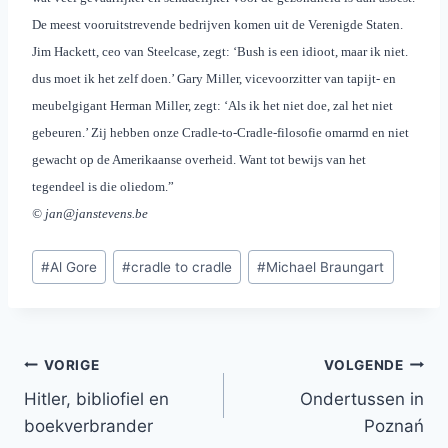
De meest vooruitstrevende bedrijven komen uit de Verenigde Staten.
Jim Hackett, ceo van Steelcase, zegt: ‘Bush is een idioot, maar ik niet.
dus moet ik het zelf doen.’ Gary Miller, vicevoorzitter van tapijt- en
meubelgigant Herman Miller, zegt: ‘Als ik het niet doe, zal het niet
gebeuren.’ Zij hebben onze Cradle-to-Cradle-filosofie omarmd en niet
gewacht op de Amerikaanse overheid. Want tot bewijs van het
tegendeel is die oliedom.”
© jan@janstevens.be
Bericht
#
Al Gore
#
cradle to cradle
#
Michael Braungart
tags:
Bericht
VORIGE
VOLGENDE
Hitler, bibliofiel en
Ondertussen in
navigatie
boekverbrander
Poznań