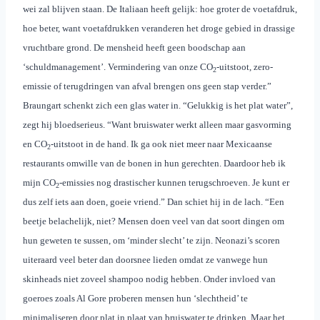
wei zal blijven staan. De Italiaan heeft gelijk: hoe groter de voetafdruk,
hoe beter, want voetafdrukken veranderen het droge gebied in drassige
vruchtbare grond. De mensheid heeft geen boodschap aan
‘schuldmanagement’. Vermindering van onze CO
-uitstoot, zero-
2
emissie of terugdringen van afval brengen ons geen stap verder.”
Braungart schenkt zich een glas water in. “Gelukkig is het plat water”,
zegt hij bloedserieus. “Want bruiswater werkt alleen maar gasvorming
en CO
-uitstoot in de hand. Ik ga ook niet meer naar Mexicaanse
2
restaurants omwille van de bonen in hun gerechten. Daardoor heb ik
mijn CO
-emissies
nog drastischer kunnen terugschroeven. Je kunt er
2
dus zelf iets aan doen, goeie vriend.” Dan schiet hij in de lach. “Een
beetje belachelijk, niet? Mensen doen veel van dat soort dingen om
hun geweten te sussen, om ‘minder slecht’ te zijn. Neonazi’s scoren
uiteraard veel beter dan doorsnee lieden omdat ze vanwege hun
skinheads niet zoveel shampoo nodig hebben. Onder invloed van
goeroes zoals Al Gore proberen mensen hun ‘slechtheid’ te
minimaliseren door plat in plaat van bruiswater te drinken. Maar het