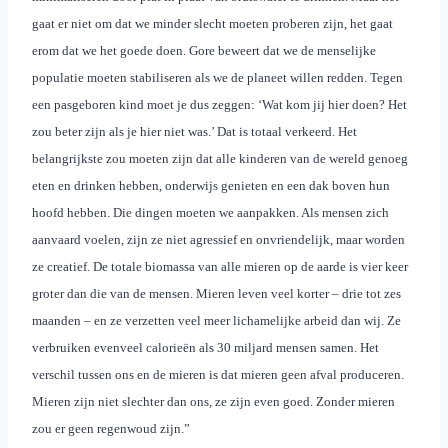
gaat er niet om dat we minder slecht moeten proberen zijn, het gaat
erom dat we het goede doen.
Gore beweert dat we de menselijke
populatie moeten stabiliseren als we de planeet willen redden. Tegen
een pasgeboren kind moet je dus zeggen: ‘Wat kom jij hier doen? Het
zou beter zijn als je hier niet was.’ Dat is totaal verkeerd. Het
belangrijkste zou moeten zijn dat alle kinderen van de wereld genoeg
eten en drinken hebben, onderwijs genieten en een dak boven hun
hoofd hebben. Die dingen moeten we aanpakken. Als mensen zich
aanvaard voelen, zijn ze niet agressief en onvriendelijk, maar worden
ze creatief. De totale biomassa van alle mieren op de aarde is vier keer
groter dan die van de mensen. Mieren leven veel korter – drie tot zes
maanden – en ze verzetten veel meer lichamelijke arbeid dan wij. Ze
verbruiken evenveel calorieën als 30 miljard mensen samen. Het
verschil tussen ons en de mieren is dat mieren geen afval produceren.
Mieren zijn niet slechter dan ons, ze zijn even goed. Zonder mieren
zou er geen regenwoud zijn.”