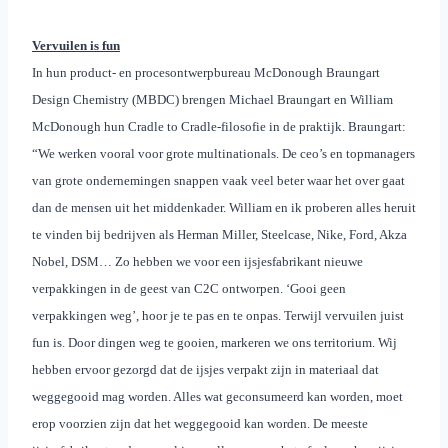
Vervuilen is fun
I
n hun product- en procesontwerpbureau
McDonough Braungart
Design Chemistry (MBDC) brengen
Michael Braungart en William
McDonough hun Cradle to Cradle-filosofie in de praktijk. Braungart:
“We werken vooral voor grote multinationals. De ceo’s en topmanagers
van grote ondernemingen snappen vaak veel beter waar het over gaat
dan de mensen uit het middenkader. William en ik proberen alles heruit
te vinden bij bedrijven als Herman Miller, Steelcase, Nike, Ford, Akza
Nobel, DSM… Zo hebben we voor een ijsjesfabrikant nieuwe
verpakkingen in de geest van C2C ontworpen. ‘Gooi geen
verpakkingen weg’, hoor je te pas en te onpas. Terwijl vervuilen juist
fun is. Door dingen weg te gooien, markeren we ons territorium. Wij
hebben ervoor gezorgd dat de ijsjes verpakt zijn in materiaal dat
weggegooid mag worden. Alles wat geconsumeerd kan worden, moet
erop voorzien zijn dat het weggegooid kan worden. De meeste