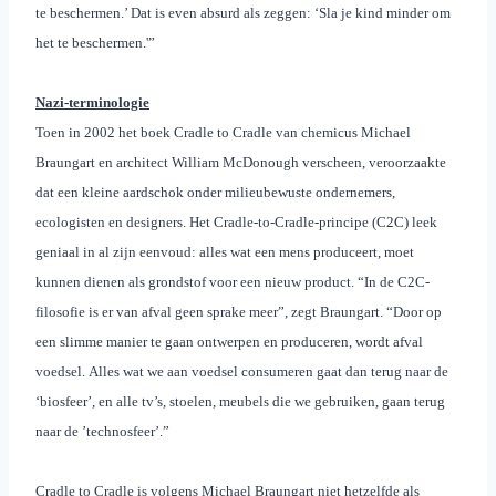
te beschermen.’ Dat is even absurd als zeggen: ‘Sla je kind minder om
het te beschermen.'”
Nazi-terminologie
Toen in 2002 het boek Cradle to Cradle van chemicus Michael
Braungart en architect William McDonough verscheen, veroorzaakte
dat een kleine aardschok onder milieubewuste ondernemers,
ecologisten en designers. Het Cradle-to-Cradle-principe (C2C) leek
geniaal in al zijn eenvoud: alles wat een mens produceert, moet
kunnen dienen als grondstof voor een nieuw product. “In de C2C-
filosofie is er van afval geen sprake meer”, zegt Braungart. “Door op
een slimme manier te gaan ontwerpen en produceren, wordt afval
voedsel.
Alles wat we aan voedsel consumeren gaat dan terug naar de
‘biosfeer’, en alle tv’s, stoelen, meubels die we gebruiken, gaan terug
naar de ’technosfeer’.”
Cradle to Cradle is volgens Michael Braungart niet hetzelfde als