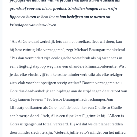
propageerde dat alles wat we produceren moet kunnen dienen als
grondstof voor een nieuw product. Sindsdien hangen ze aan zijn
lippen en huren ze hem in om hun bedrijven om te turnen tot
kringlopen van nieuw leven.
“Als Al Gore daadwerkelijk iets aan het broeikaseffect wil doen, kan
hij best twintig kilo vermageren”, zegt Michael Braungart monkelend.
“
Pas dan vermindert zijn ecologische voetafdruk als hij weer eens in
een vliegtuig stapt op weg naar een of andere klimaatconferentie. Wist
je dat elke vlucht vijf ton kerosine minder verbruikt als elke reiziger
zich vlak voor het opstijgen stevig ontlast? Door te vermageren zou
Gore dus daadwerkelijk een bijdrage aan de strijd tegen de uitstoot van
CO
kunnen leveren.” Professor Braungart lacht schamper. Aan
2
klimaatpredikanten als Gore heeft de bedenker van Cradle to Cradle
een broertje dood. “Ach, Al is een fijne kerel”, grinnikt hij. “Alleen is
Gores uitgangspunt totaal verkeerd. Hij wil dat we de planeet redden
door minder slecht te zijn
: ‘Gebruik jullie auto’s minder om het milieu