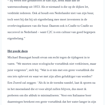
– zij weten hoe genadeloos ze kan zijn, denk maar aan de
watersnoodramp uit 1953. Als er niemand is die op de dijken let,
verdrinkt iedereen. Ook al houdt een Nederlander niet van zijn buur,
toch weet hij dat hij uit eigenbelang mee moet investeren in de
overlevingskansen van die buur. Daarom ook is Cradle to Cradle zo
succesvol in Nederland – want C2C is een cultuur van goed begrepen
eigenbelang.”
Het goede doen
Michael Braungart houdt ervan om recht tegen de tijdsgeest in te
varen. “We moeten onze ecologische voetafdruk niet verkleinen, maar
juist vergroten”, stelt hij. “Wat is er mis met een grote voetafdruk die
ons iets oplevert en waar we met zijn allen gelukkiger van worden?
Een Zweed zal zeggen: ‘Als ik in de toendra wandel, laat ik sporen na
in het moerasland die er voor altijd zullen blijven, dus moet ik
proberen om die afdruk te minimaliseren.’ Voor een Italiaanse boer
daarentegen betekent een grote voetafdruk dat het water langer in zijn