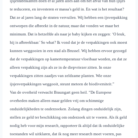
ijsjesfabrikanten doen er al jaren alles aan om het afval van hun ijsjes
te reduceren, en investeren er massa’s geld in. En wat is het resultaat?
Dat ze al jaren lang de straten vervuilen. Wij hebben een ijsverpakking
ontworpen die afbreekt in de natuur, maar dat vonden we maar het
minimum. Dat is hetzelfde als naar je baby kijken en zeggen: ‘O leuk,
hij is afbreekbaar.’ So what? Ik vond dat je de verpakkingen ook moest
kunnen weggooien in een stad als Brussel. Wij hebben ervoor gezorgd
dat de verpakkingen op kamertemperatuur vloeibaar worden, en dat ze
alleen verpakking zijn als ze in de diepvriezer zitten. In onze
verpakkingen zitten zaadjes van zeldzame planten. Wie onze
ijsjesverpakkingen weggooit, steunt meteen de biodiversiteit.”
Van de overheid verwacht Braungart geen heil. “De Europese
overheden maken alleen maar gelden vrij om schimmige
onduidelijkheden te onderzoeken. Zolang dingen onduidelijk zijn,
stellen ze geld ter beschikking om onderzoek uit te voeren. Als ik geld
nodig heb voor mijn research, rapporteer ik altijd dat ik onduidelijke
toestanden wil uitklaren, dat ik nog meer research moet voeren, pas