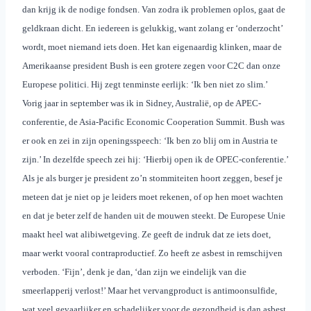
dan krijg ik de nodige fondsen. Van zodra ik problemen oplos, gaat de
geldkraan dicht. En iedereen is gelukkig, want zolang er ‘onderzocht’
wordt, moet niemand iets doen. Het kan eigenaardig klinken, maar de
Amerikaanse president Bush is een grotere zegen voor C2C dan onze
Europese politici. Hij zegt tenminste eerlijk: ‘Ik ben niet zo slim.’
Vorig jaar in september was ik in Sidney, Australië, op de APEC-
conferentie, de Asia-Pacific Economic Cooperation Summit. Bush was
er ook en zei in zijn openingsspeech: ‘Ik ben zo blij om in Austria te
zijn.’ In dezelfde speech zei hij: ‘Hierbij open ik de OPEC-conferentie.’
Als je als burger je president zo’n stommiteiten hoort zeggen, besef je
meteen dat je niet op je leiders moet rekenen, of op hen moet wachten
en dat je beter zelf de handen uit de mouwen steekt. De Europese Unie
maakt heel wat alibiwetgeving. Ze geeft de indruk dat ze iets doet,
maar werkt vooral contraproductief. Zo heeft ze asbest in remschijven
verboden. ‘Fijn’, denk je dan, ‘dan zijn we eindelijk van die
smeerlapperij verlost!’ Maar het vervangproduct is antimoonsulfide,
wat veel gevaarlijker en schadelijker voor de gezondheid is dan asbest.