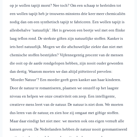
op je wollen tapijt morst? Nee toch? Om een schaap te herleiden tot
een wollen tapijt heb je trouwens minstens drie keer meer chemicaliën
nodig dan om een synthetisch tapijt te fabriceren. Een wollen tapijt is
allesbehalve ‘natuurlijk’. Het is gewoon een beetje wol met een flinke
laag teflon rond. De sterkste giften zijn natuurlijke stoffen. Kanker is
iets heel natuurlijk. Mogen we die afschuwelijke ziekte dan niet met
chemische stoffen bestrijden? Vijfennegentig procent van de mensen
die ooit op de aarde rondgelopen hebben, zijn nooit ouder geworden
dan dertig. Waarom moeten we dan altijd piëteitsvol prevelen:
‘Moeder Natuur’? Een moeder geeft geen kanker aan haar kinderen.
Door de natuur te romantiseren, plaatsen we onszelf op het laagste
niveau en helpen we onze creativiteit om zeep. Een intelligente,
creatieve mens leert van de natuur. De natuur is niet dom. We moeten
dus leren van de natuur, en zien hoe zij omgaat met giftige stoffen.
Maar daar eindigt het niet mee: we moeten ook ons eigen vernuft alle
kansen geven. De Nederlanders hebben de natuur nooit geromantiseerd