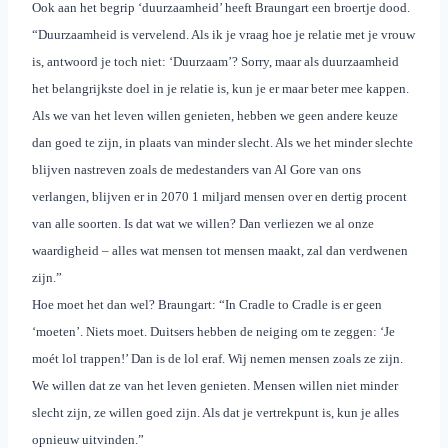
Ook aan het begrip ‘duurzaamheid’ heeft Braungart een broertje dood.
“Duurzaamheid is vervelend. Als ik je vraag hoe je relatie met je vrouw
is, antwoord je toch niet: ‘Duurzaam’? Sorry, maar als duurzaamheid
het belangrijkste doel in je relatie is, kun je er maar beter mee kappen.
Als we van het leven willen genieten, hebben we geen andere keuze
dan goed te zijn, in plaats van minder slecht. Als we het minder slechte
blijven nastreven zoals de medestanders van Al Gore van ons
verlangen, blijven er in 2070 1 miljard mensen over en dertig procent
van alle soorten. Is dat wat we willen? Dan verliezen we al onze
waardigheid – alles wat mensen tot mensen maakt, zal dan verdwenen
zijn.”
Hoe moet het dan wel? Braungart: “
In Cradle to Cradle is er geen
‘moeten’. Niets moet. Duitsers hebben de neiging om te zeggen: ‘Je
moét lol trappen!’ Dan is de lol eraf. Wij nemen mensen zoals ze zijn.
We willen dat ze van het leven genieten. Mensen willen niet minder
slecht zijn, ze willen goed zijn. Als dat je vertrekpunt is, kun je alles
opnieuw uitvinden.”