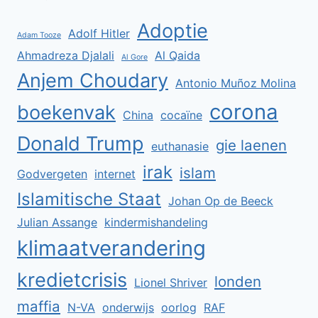
Adoptie
Adolf Hitler
Adam Tooze
Ahmadreza Djalali
Al Qaida
Al Gore
Anjem Choudary
Antonio Muñoz Molina
corona
boekenvak
China
cocaïne
Donald Trump
gie laenen
euthanasie
irak
islam
Godvergeten
internet
Islamitische Staat
Johan Op de Beeck
Julian Assange
kindermishandeling
klimaatverandering
kredietcrisis
londen
Lionel Shriver
maffia
N-VA
onderwijs
oorlog
RAF