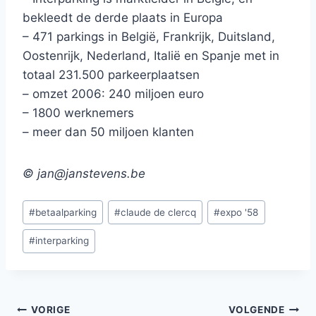
bekleedt de derde plaats in Europa
– 471 parkings in België, Frankrijk, Duitsland,
Oostenrijk, Nederland, Italië en Spanje met in
totaal
231.500 parkeerplaatsen
– omzet 2006: 240 miljoen euro
– 1800 werknemers
– meer dan 50 miljoen klanten
© jan@janstevens.be
Bericht
#
betaalparking
#
claude de clercq
#
expo '58
tags:
#
interparking
Bericht
VORIGE
VOLGENDE