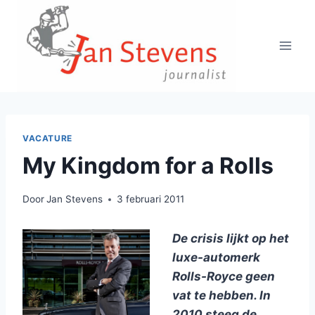
Doorgaan
naar
inhoud
VACATURE
My Kingdom for a Rolls
Door
Jan Stevens
3 februari 2011
De crisis lijkt op het
luxe-automerk
Rolls-Royce geen
vat te hebben. In
2010 steeg de