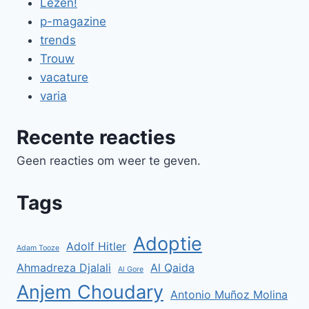
Lezen!
p-magazine
trends
Trouw
vacature
varia
Recente reacties
Geen reacties om weer te geven.
Tags
Adoptie
Adolf Hitler
Adam Tooze
Ahmadreza Djalali
Al Qaida
Al Gore
Anjem Choudary
Antonio Muñoz Molina