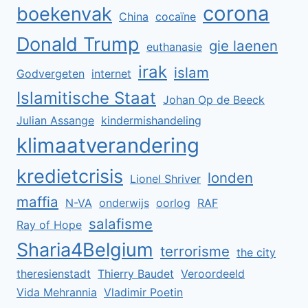
corona
boekenvak
China
cocaïne
Donald Trump
gie laenen
euthanasie
irak
islam
Godvergeten
internet
Islamitische Staat
Johan Op de Beeck
Julian Assange
kindermishandeling
klimaatverandering
kredietcrisis
londen
Lionel Shriver
maffia
N-VA
onderwijs
oorlog
RAF
salafisme
Ray of Hope
Sharia4Belgium
terrorisme
the city
theresienstadt
Thierry Baudet
Veroordeeld
Vida Mehrannia
Vladimir Poetin