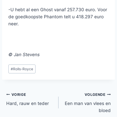
-U hebt al een Ghost vanaf 257.730 euro. Voor
de goedkoopste Phantom telt u 418.297 euro
neer.
© Jan Stevens
Bericht
#
Rolls-Royce
tags:
Bericht
VORIGE
VOLGENDE
Hard, rauw en teder
Een man van vlees en
navigatie
bloed