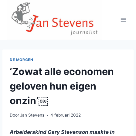
Doorgaan
naar
inhoud
DE MORGEN
‘Zowat alle economen
geloven hun eigen
onzin’￼
Door
Jan Stevens
4 februari 2022
Arbeiderskind Gary Stevenson maakte in