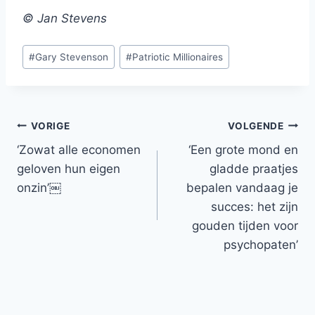
© Jan Stevens
Bericht
#
Gary Stevenson
#
Patriotic Millionaires
tags:
Bericht
VORIGE
VOLGENDE
‘Zowat alle economen
‘Een grote mond en
navigatie
geloven hun eigen
gladde praatjes
onzin’￼
bepalen vandaag je
succes: het zijn
gouden tijden voor
psychopaten’