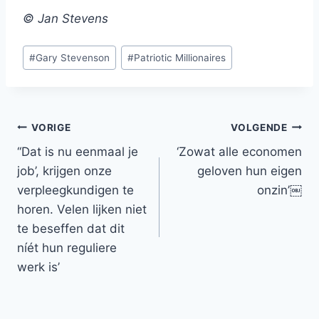
© Jan Stevens
Bericht
#
Gary Stevenson
#
Patriotic Millionaires
tags:
Bericht
VORIGE
VOLGENDE
‘‘Dat is nu eenmaal je
‘Zowat alle economen
navigatie
job’, krijgen onze
geloven hun eigen
verpleegkundigen te
onzin’￼
horen. Velen lijken niet
te beseffen dat dit
níét hun reguliere
werk is’