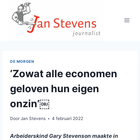
Doorgaan
naar
inhoud
DE MORGEN
‘Zowat alle economen
geloven hun eigen
onzin’￼
Door
Jan Stevens
4 februari 2022
Arbeiderskind Gary Stevenson maakte in