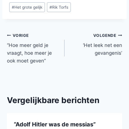
Bericht
#
Het grote gelijk
#
Rik Torfs
tags:
Bericht
VORIGE
VOLGENDE
“Hoe meer geld je
‘Het leek net een
navigatie
vraagt, hoe meer je
gevangenis’
ook moet geven”
Vergelijkbare berichten
“Adolf Hitler was de messias”