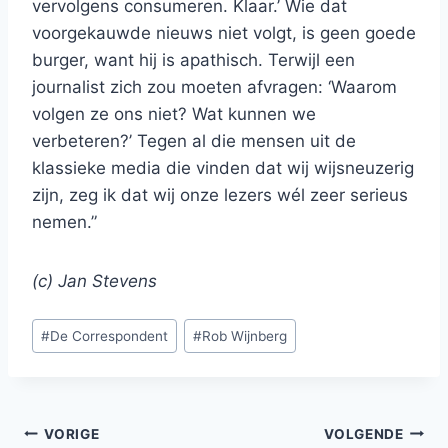
vervolgens consumeren. Klaar.’ Wie dat
voorgekauwde nieuws niet volgt, is geen goede
burger, want hij is apathisch. Terwijl een
journalist zich zou moeten afvragen: ‘Waarom
volgen ze ons niet? Wat kunnen we
verbeteren?’ Tegen al die mensen uit de
klassieke media die vinden dat wij wijsneuzerig
zijn, zeg ik dat wij onze lezers wél zeer serieus
nemen.”
(c) Jan Stevens
Bericht
#
De Correspondent
#
Rob Wijnberg
tags:
Bericht
VORIGE
VOLGENDE