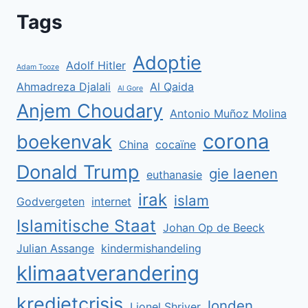
Tags
Adoptie
Adolf Hitler
Adam Tooze
Ahmadreza Djalali
Al Qaida
Al Gore
Anjem Choudary
Antonio Muñoz Molina
corona
boekenvak
China
cocaïne
Donald Trump
gie laenen
euthanasie
irak
islam
Godvergeten
internet
Islamitische Staat
Johan Op de Beeck
Julian Assange
kindermishandeling
klimaatverandering
kredietcrisis
londen
Lionel Shriver