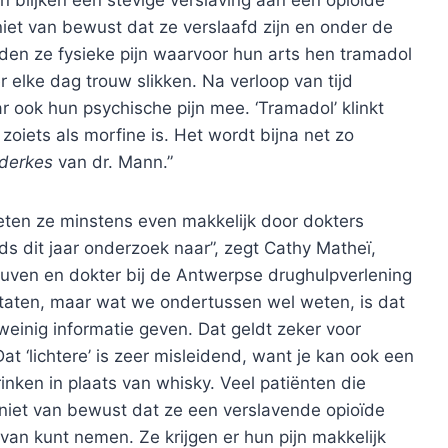
 blijken een stevige verslaving aan een opioïde
 niet van bewust dat ze verslaafd zijn en onder de
dden ze fysieke pijn waarvoor hun arts hen tramadol
er elke dag trouw slikken. Na verloop van tijd
r ook hun psychische pijn mee. ‘Tramadol’ klinkt
t zoiets als morfine is. Het wordt bijna net zo
derkes
van dr. Mann.”
eten ze minstens even makkelijk door dokters
s dit jaar onderzoek naar”, zegt Cathy Matheï,
ven en dokter bij de Antwerpse drughulpverlening
ultaten, maar wat we ondertussen wel weten, is dat
 weinig informatie geven. Dat geldt zeker voor
Dat ‘lichtere’ is zeer misleidend, want je kan ook een
inken in plaats van whisky. Veel patiënten die
h niet van bewust dat ze een verslavende opioïde
 van kunt nemen. Ze krijgen er hun pijn makkelijk