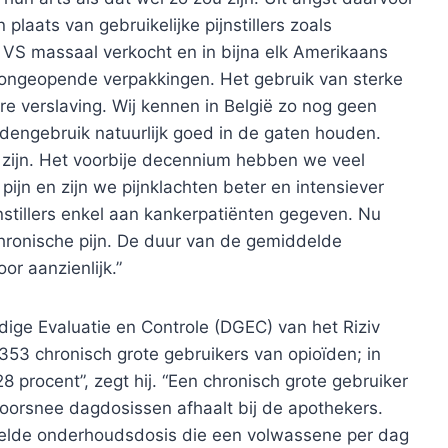
laats van gebruikelijke pijnstillers zoals
e VS massaal verkocht en in bijna elk Amerikaans
g ongeopende verpakkingen. Het gebruik van sterke
tere verslaving. Wij kennen in België zo nog geen
dengebruik natuurlijk goed in de gaten houden.
te zijn. Het voorbije decennium hebben we veel
ijn en zijn we pijnklachten beter en intensiever
stillers enkel aan kankerpatiënten gegeven. Nu
hronische pijn. De duur van de gemiddelde
or aanzienlijk.”
ige Evaluatie en Controle (DGEC) van het Riziv
353 chronisch grote gebruikers van opioïden; in
28 procent”, zegt hij. “Een chronisch grote gebruiker
doorsnee dagdosissen afhaalt bij de apothekers.
elde onderhoudsdosis die een volwassene per dag