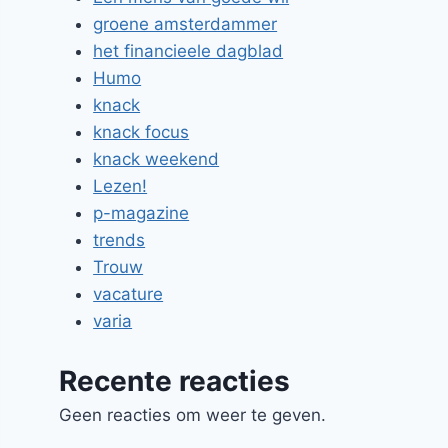
groene amsterdammer
het financieele dagblad
Humo
knack
knack focus
knack weekend
Lezen!
p-magazine
trends
Trouw
vacature
varia
Recente reacties
Geen reacties om weer te geven.