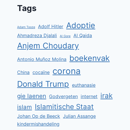
Tags
Adoptie
Adolf Hitler
Adam Tooze
Ahmadreza Djalali
Al Qaida
Al Gore
Anjem Choudary
boekenvak
Antonio Muñoz Molina
corona
China
cocaïne
Donald Trump
euthanasie
irak
gie laenen
Godvergeten
internet
Islamitische Staat
islam
Johan Op de Beeck
Julian Assange
kindermishandeling