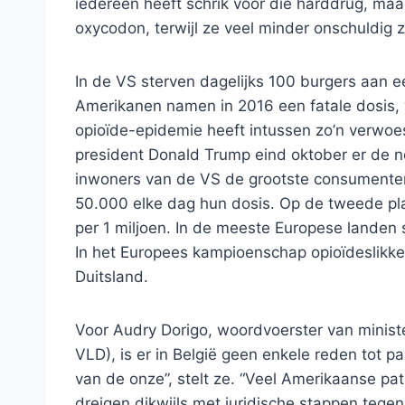
iedereen heeft schrik voor die harddrug, maar
oxycodon, terwijl ze veel minder onschuldig zi
In de VS sterven dagelijks 100 burgers aan e
Amerikanen namen in 2016 een fatale dosis, w
opioïde-epidemie heeft intussen zo’n verw
president Donald Trump eind oktober er de no
inwoners van de VS de grootste consumenten 
50.000 elke dag hun dosis. Op de tweede pla
per 1 miljoen. In de meeste Europese landen
In het Europees kampioenschap opioïdeslikken
Duitsland.
Voor Audry Dorigo, woordvoerster van minis
VLD), is er in België geen enkele reden tot p
van de onze”, stelt ze. “Veel Amerikaanse pa
dreigen dikwijls met juridische stappen tegen