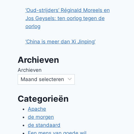
‘Oud-strijders’ Réginald Moreels en
Jos Geysels: ten oorlog tegen de
oorlog
‘China is meer dan Xi Jinping’
Archieven
Archieven
Categorieën
Apache
de morgen
de standaard
Een mens van goede wil