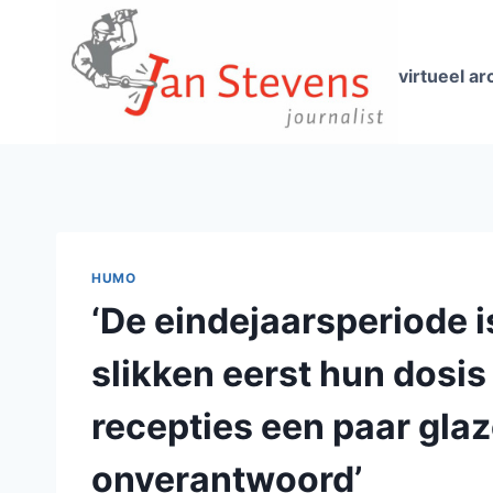
Doorgaan
naar
inhoud
virtueel ar
HUMO
‘De eindejaarsperiode i
slikken eerst hun dosi
recepties een paar glaz
onverantwoord’