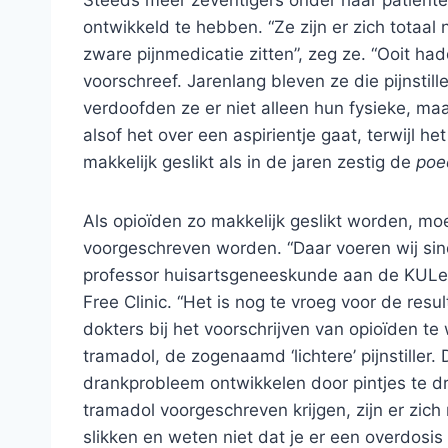
Steeds meer zeventigers onder haar patiënten
ontwikkeld te hebben. “Ze zijn er zich totaal
zware pijnmedicatie zitten”, zeg ze. “Ooit ha
voorschreef. Jarenlang bleven ze die pijnstill
verdoofden ze er niet alleen hun fysieke, maa
alsof het over een aspirientje gaat, terwijl he
makkelijk geslikt als in de jaren zestig de
poe
Als opioïden zo makkelijk geslikt worden, mo
voorgeschreven worden. “Daar voeren wij sind
professor huisartsgeneeskunde aan de KULeu
Free Clinic. “Het is nog te vroeg voor de res
dokters bij het voorschrijven van opioïden te
tramadol, de zogenaamd ‘lichtere’ pijnstiller. 
drankprobleem ontwikkelen door pintjes te dr
tramadol voorgeschreven krijgen, zijn er zic
slikken en weten niet dat je er een overdosis