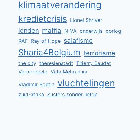
klimaatverandering
kredietcrisis
Lionel Shriver
londen
maffia
N-VA
onderwijs
oorlog
salafisme
RAF
Ray of Hope
Sharia4Belgium
terrorisme
the city
theresienstadt
Thierry Baudet
Veroordeeld
Vida Mehrannia
vluchtelingen
Vladimir Poetin
zuid-afrika
Zusters zonder liefde