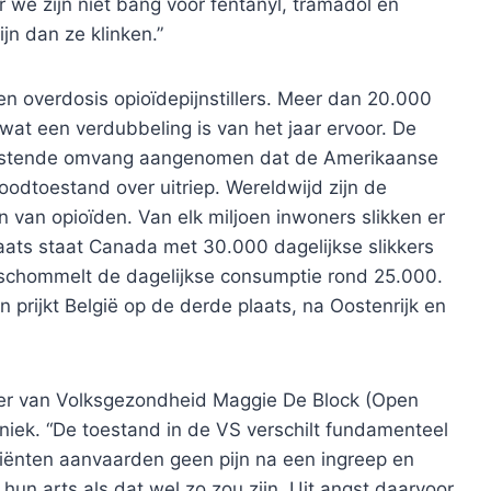
 we zijn niet bang voor fentanyl, tramadol en
jn dan ze klinken.”
en overdosis opioïdepijnstillers. Meer dan 20.000
at een verdubbeling is van het jaar ervoor. De
oestende omvang aangenomen dat de Amerikaanse
odtoestand over uitriep. Wereldwijd zijn de
van opioïden. Van elk miljoen inwoners slikken er
ats staat Canada met 30.000 dagelijkse slikkers
 schommelt de dagelijkse consumptie rond 25.000.
 prijkt België op de derde plaats, na Oostenrijk en
ter van Volksgezondheid Maggie De Block (Open
aniek. “De toestand in de VS verschilt fundamenteel
tiënten aanvaarden geen pijn na een ingreep en
 hun arts als dat wel zo zou zijn. Uit angst daarvoor