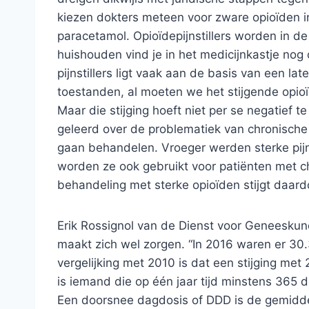
kiezen dokters meteen voor zware opioïden in p
paracetamol. Opioïdepijnstillers worden in d
huishouden vind je in het medicijnkastje no
pijnstillers ligt vaak aan de basis van een la
toestanden, al moeten we het stijgende opioï
Maar die stijging hoeft niet per se negatief 
geleerd over de problematiek van chronische p
gaan behandelen. Vroeger werden sterke pijn
worden ze ook gebruikt voor patiënten met c
behandeling met sterke opioïden stijgt daardo
Erik Rossignol van de Dienst voor Geneeskund
maakt zich wel zorgen. “In 2016 waren er 30.
vergelijking met 2010 is dat een stijging met 
is iemand die op één jaar tijd minstens 365 
Een doorsnee dagdosis of DDD is de gemidd