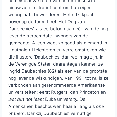
hemelsblauwe toren van hun futuristische
nieuw administratief centrum hun eigen
woonplaats bewonderen. Het uitkijkpunt
bovenop de toren heet ‘Het Oog van
Daubechies’, als eerbetoon aan één van de nog
levende beroemdste inwoners van de
gemeente. Alleen weet zo goed als niemand in
Houthalen-Helchteren en verre omstreken wie
die illustere ‘Daubechies’ dan wel mag zijn. In
de Verenigde Staten daarentegen kennen ze
Ingrid Daubechies (62) als een van de grootste
nog levende wiskundigen. Van 1991 tot nu is ze
verbonden aan gerenommeerde Amerikaanse
universiteiten: eerst Rutgers, dan Princeton en
last but not least
Duke university. De
Amerikanen beschouwen haar al lang als
one
of them
. Dankzij Daubechies’ vernuftige