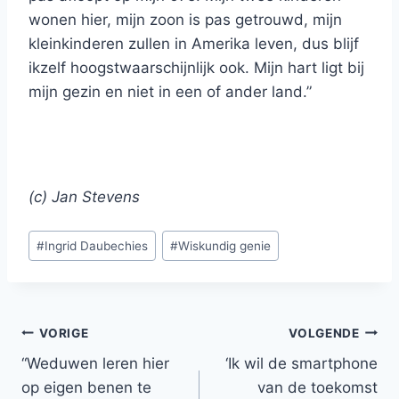
wonen hier, mijn zoon is pas getrouwd, mijn
kleinkinderen zullen in Amerika leven, dus blijf
ikzelf hoogstwaarschijnlijk ook. Mijn hart ligt bij
mijn gezin en niet in een of ander land.”
(c) Jan Stevens
Bericht
#
Ingrid Daubechies
#
Wiskundig genie
tags:
Bericht
VORIGE
VOLGENDE
“Weduwen leren hier
‘Ik wil de smartphone
navigatie
op eigen benen te
van de toekomst