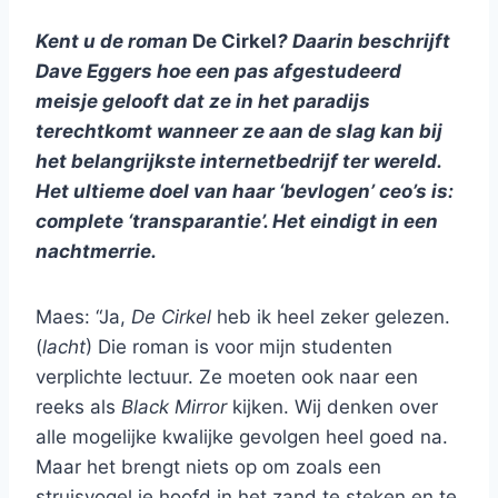
Kent u de roman
De Cirkel
? Daarin beschrijft
Dave Eggers hoe een pas afgestudeerd
meisje
gelooft dat ze in het paradijs
terechtkomt wanneer ze aan de slag kan bij
het belangrijkste internetbedrijf ter wereld.
Het ultieme doel van haar ‘bevlogen’ ceo’s is:
complete ‘transparantie’. Het eindigt in een
nachtmerrie.
Maes: “Ja,
De Cirkel
heb ik heel zeker gelezen.
(
lacht
) Die roman is voor mijn studenten
verplichte lectuur. Ze moeten ook naar een
reeks als
Black Mirror
kijken. Wij denken over
alle mogelijke kwalijke gevolgen heel goed na.
Maar het brengt niets op om zoals een
struisvogel je hoofd in het zand te steken en te