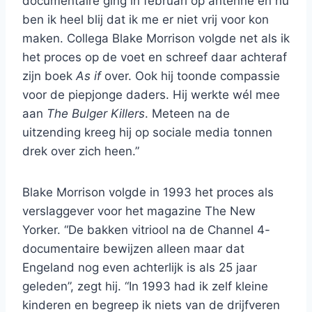
documentaire ging in februari op antenne en nu
ben ik heel blij dat ik me er niet vrij voor kon
maken. Collega Blake Morrison volgde net als ik
het proces op de voet en schreef daar achteraf
zijn boek
As if
over. Ook hij toonde compassie
voor de piepjonge daders. Hij werkte wél mee
aan
The Bulger Killers
. Meteen na de
uitzending kreeg hij op sociale media tonnen
drek over zich heen.”
Blake Morrison volgde in 1993 het proces als
verslaggever voor het magazine The New
Yorker. “De bakken vitriool na de Channel 4-
documentaire bewijzen alleen maar dat
Engeland nog even achterlijk is als 25 jaar
geleden”, zegt hij. “In 1993 had ik zelf kleine
kinderen en begreep ik niets van de drijfveren