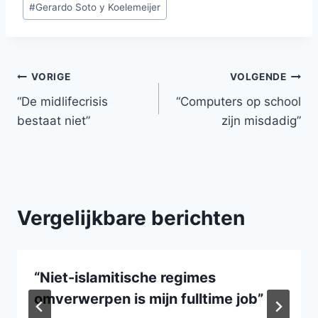
#
Gerardo Soto y Koelemeijer
Bericht
VORIGE
VOLGENDE
“De midlifecrisis
“Computers op school
navigatie
bestaat niet”
zijn misdadig”
Vergelijkbare berichten
“Niet-islamitische regimes
omverwerpen is mijn fulltime job”