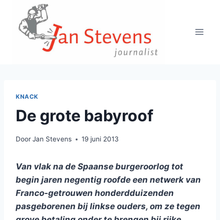
Doorgaan
naar
inhoud
KNACK
De grote babyroof
Door
Jan Stevens
19 juni 2013
Van vlak na de Spaanse burgeroorlog tot
begin jaren negentig roofde een netwerk van
Franco-getrouwen honderdduizenden
pasgeborenen bij linkse ouders, om ze tegen
grove betaling onder te brengen bij rijke