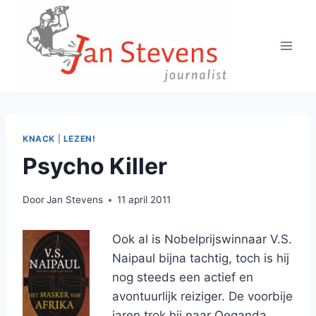
Doorgaan
naar
inhoud
KNACK
|
LEZEN!
Psycho Killer
Door
Jan Stevens
11 april 2011
Ook al is Nobelprijswinnaar V.S.
Naipaul bijna tachtig, toch is hij
nog steeds een actief en
avontuurlijk reiziger. De voorbije
jaren trok hij naar Oeganda,