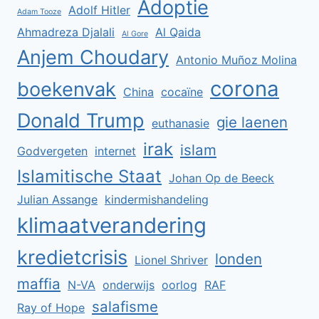
Adoptie
Adolf Hitler
Adam Tooze
Ahmadreza Djalali
Al Qaida
Al Gore
Anjem Choudary
Antonio Muñoz Molina
corona
boekenvak
China
cocaïne
Donald Trump
gie laenen
euthanasie
irak
islam
Godvergeten
internet
Islamitische Staat
Johan Op de Beeck
Julian Assange
kindermishandeling
klimaatverandering
kredietcrisis
londen
Lionel Shriver
maffia
N-VA
onderwijs
oorlog
RAF
salafisme
Ray of Hope