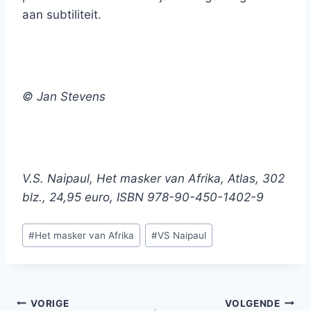
aan subtiliteit.
© Jan Stevens
V.S. Naipaul, Het masker van Afrika, Atlas, 302
blz., 24,95 euro, ISBN 978-90-450-1402-9
Bericht
#
Het masker van Afrika
#
VS Naipaul
tags:
Bericht
VORIGE
VOLGENDE