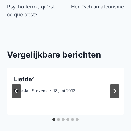
Psycho terror, qu’est-
Heroïsch amateurisme
navigatie
ce que c’est?
Vergelijkbare berichten
Liefde²
Door
Jan Stevens
18 juni 2012