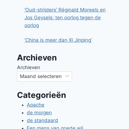
‘Oud-strijders’ Réginald Moreels en
Jos Geysels: ten oorlog tegen de
oorlog
‘China is meer dan Xi Jinping’
Archieven
Archieven
Categorieën
Back in the USSR
Apache
Door
Jan Stevens
4 maart 2013
de morgen
de standaard
Een mens van goede wil