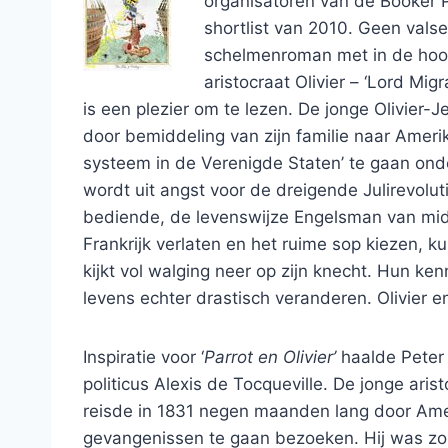
organisatoren van de Booker Pr
shortlist van 2010. Geen vals
schelmenroman met in de hoof
aristocraat Olivier – ‘Lord Mi
is een plezier om te lezen. De jonge Olivier
door bemiddeling van zijn familie naar Amer
systeem in de Verenigde Staten’ te gaan onde
wordt uit angst voor de dreigende Julirevolut
bediende, de levenswijze Engelsman van middelb
Frankrijk verlaten en het ruime sop kiezen, k
kijkt vol walging neer op zijn knecht. Hun 
levens echter drastisch veranderen. Olivier e
Inspiratie voor ‘
Parrot en Olivier’
haalde Peter 
politicus Alexis de Tocqueville. De jonge aris
reisde in 1831 negen maanden lang door Amer
gevangenissen te gaan bezoeken. Hij was zo