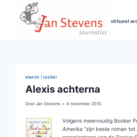
Doorgaan
naar
inhoud
virtueel ar
KNACK
|
LEZEN!
Alexis achterna
Door
Jan Stevens
4 november 2010
Volgens meervoudig Booker Pr
Amerika
“zijn beste roman tot 