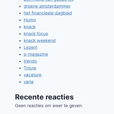
groene amsterdammer
het financieele dagblad
Humo
knack
knack focus
knack weekend
Lezen!
p-magazine
trends
Trouw
vacature
varia
Recente reacties
Geen reacties om weer te geven.