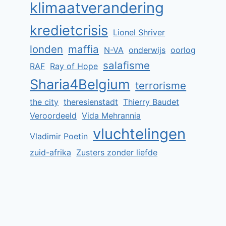
klimaatverandering
kredietcrisis
Lionel Shriver
londen
maffia
N-VA
onderwijs
oorlog
salafisme
RAF
Ray of Hope
Sharia4Belgium
terrorisme
the city
theresienstadt
Thierry Baudet
Veroordeeld
Vida Mehrannia
vluchtelingen
Vladimir Poetin
zuid-afrika
Zusters zonder liefde