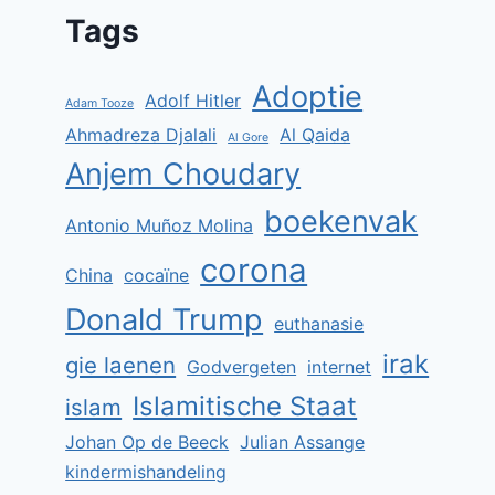
Tags
Adoptie
Adolf Hitler
Adam Tooze
Ahmadreza Djalali
Al Qaida
Al Gore
Anjem Choudary
boekenvak
Antonio Muñoz Molina
corona
China
cocaïne
Donald Trump
euthanasie
irak
gie laenen
Godvergeten
internet
Islamitische Staat
islam
Johan Op de Beeck
Julian Assange
kindermishandeling