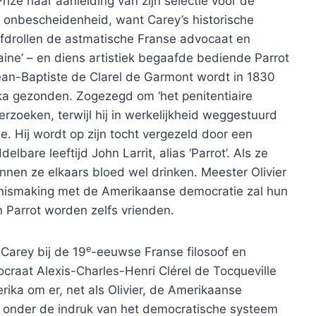
ize naar aanleiding van zijn selectie voor de
e onbescheidenheid, want Carey’s historische
drollen de astmatische Franse advocaat en
graine’ – en diens artistiek begaafde bediende Parrot
-Jean-Baptiste de Clarel de Garmont wordt in 1830
ika gezonden. Zogezegd om ‘het penitentiaire
rzoeken, terwijl hij in werkelijkheid weggestuurd
ie. Hij wordt op zijn tocht vergezeld door een
are leeftijd John Larrit, alias ‘Parrot’. Als ze
unnen ze elkaars bloed wel drinken. Meester Olivier
kennismaking met de Amerikaanse democratie zal hun
n Parrot worden zelfs vrienden.
e
Carey bij de 19
-eeuwse Franse filosoof en
tocraat Alexis-Charles-Henri Clérel de Tocqueville
ika om er, net als Olivier, de Amerikaanse
 onder de indruk van het democratische systeem