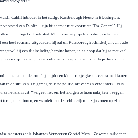
soren en experts.”
Martin Cahill inbreekt in het statige Russborough House in Blessington.
n voorstad van Dublin – zijn bijnaam is niet voor niets ‘The General’.
Hij
ffen in de Engelse hoofdstad. Maar terroristje spelen is duur, en bommen
ll een heel scenario uitgedacht: hij zal uit Russborough schilderijen van oude
rengst wil hij een flinke lading heroïne kopen, in de hoop dat hij ze met veel
pens en explosieven, met als ultieme kers op de taart: een diepe bomkrater
d in mei een oude truc: hij snijdt een klein stukje glas uit een raam, klautert
dan in de struiken. De
gardaí, de Ierse politie, arriveert en vindt niets. “Vals
n ze het alarm uit. “Vergeet niet om het morgen te laten nakijken”, zeggen
ert terug naar binnen, en wandelt met 18 schilderijen in zijn armen op zijn
ndse meesters zoals Johannes Vermeer en Gabriël Metsu. Ze waren miljoenen