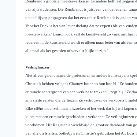
Rembrandts grootste meesterwerken is. De andere helft zal zeggen da
van zijn studenten. Die Rembrandt is juist een van de redenen waa
om te blijven propageren dat het een echte Rembrandt is, anders wo
Voor het Frick is het van levensbelang dat ze experts blijven vinden 
meesterwerken.’ Daarom ook valt de kunstwereld zo vaak met haar o
iedereen in de kunstwereld wordt er alleen maar beter van als een 
allemaal als het gestolen of vervalst blijkt te zijn.”
Veilinghuizen
Niet alleen gerenommeerde professoren en andere kunstexperts spel
Christie’s hebben volgens Charney boter op hun hoofd. “Ze houden z
criminele achtergrond van een werk na te trekken”, zegt hij. “Ze do
zijn zij de eersten die verliezen. Ze vertrouwen de verkopers blind
Elke cliënt moet zelf maar uitzoeken of het werk dat hij wil kopen c
kunst met een criminele geschiedenis verkopen. De veilinghuizen c
voorkomen. Het Register is wereldwijd de grootste databank van ges
van alle diefstallen. Sotheby’s en Christie’s gebruiken het Art Lo