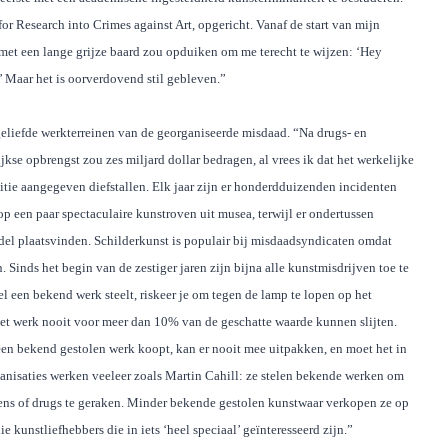
or Research into Crimes against Art, opgericht. Vanaf de start van mijn
met een lange grijze baard zou opduiken om me terecht te wijzen: ‘Hey
!’ Maar het is oorverdovend stil gebleven.”
eliefde werkterreinen van de georganiseerde misdaad. “Na drugs- en
jkse opbrengst zou zes miljard dollar bedragen, al vrees ik dat het werkelijke
politie aangegeven diefstallen. Elk jaar zijn er honderdduizenden incidenten
 op een paar spectaculaire kunstroven uit musea, terwijl er ondertussen
el plaatsvinden. Schilderkunst is populair bij misdaadsyndicaten omdat
 Sinds het begin van de zestiger jaren zijn bijna alle kunstmisdrijven toe te
el een bekend werk steelt, riskeer je om tegen de lamp te lopen op het
e het werk nooit voor meer dan 10% van de geschatte waarde kunnen slijten.
 een bekend gestolen werk koopt, kan er nooit mee uitpakken, en moet het in
ganisaties werken veeleer zoals Martin Cahill: ze stelen bekende werken om
pens of drugs te geraken. Minder bekende gestolen kunstwaar verkopen ze op
 kunstliefhebbers die in iets ‘heel speciaal’ geïnteresseerd zijn.”