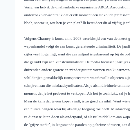
Vorig jaar heb ik de onafhankelijke organisatie ARCA, Association f
onderzoek verwachtte ik dat er elk moment een stokoude professor 
Noah, snotneus, wat ben je van plan? Ik bestudeer dit al vijftig jaar
Volgens Charney is kunst anno 2008 wereldwijd een van de meest g
wapenhandel volgt de aan kunst gerelateerde criminaliteit. De jaarli
cijfer veel hoger ligt, want die zes miljard is gebaseerd op bij de 
die gelinkt zijn aan kunstcriminaliteit. De media focussen jaarlijks
duizenden andere grotere en minder grotere vormen van kunstzwend
schilderijen gemakkelijk transporteerbare waardevolle objecten zijn.
schrijven aan die misdaadsyndicaten. Als je als individuele crimine
moment dat je het probeert te verkopen. Als het je toch lukt, zal j
Maar de kans dat je een koper vindt, is zo goed als nihil. Want wie
een ruimte hangen waar hij als enige toegang toe heeft. Misdaador
ze dienst te laten doen als onderpand, of als ruilmiddel om aan wa
de ‘grijze markt’, in leegstaande panden op geheime adressen, aan die