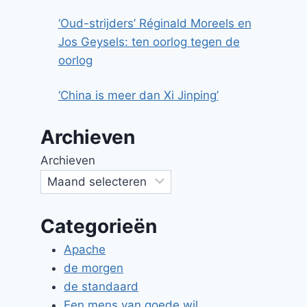
‘Oud-strijders’ Réginald Moreels en
Jos Geysels: ten oorlog tegen de
oorlog
‘China is meer dan Xi Jinping’
Archieven
Archieven
Categorieën
Apache
de morgen
de standaard
Een mens van goede wil