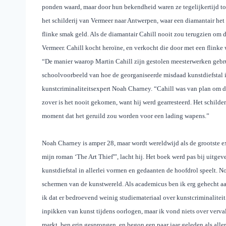
ponden waard, maar door hun bekendheid waren ze tegelijkertijd to
het schilderij van Vermeer naar Antwerpen, waar een diamantair het
flinke smak geld. Als de diamantair Cahill nooit zou terugzien om d
Vermeer. Cahill kocht heroïne, en verkocht die door met een flinke wi
“De manier waarop Martin Cahill zijn gestolen meesterwerken gebrui
schoolvoorbeeld van hoe de georganiseerde misdaad kunstdiefstal in 
kunstcriminaliteitsexpert Noah Charney. “Cahill was van plan om d
zover is het nooit gekomen, want hij werd gearresteerd. Het schilde
moment dat het geruild zou worden voor een lading wapens.”
Noah Charney is amper 28, maar wordt wereldwijd als de grootste ex
mijn roman ‘The Art Thief'”, lacht hij. Het boek werd pas bij uitgev
kunstdiefstal in allerlei vormen en gedaanten de hoofdrol speelt. N
schermen van de kunstwereld. Als academicus ben ik erg gehecht aa
ik dat er bedroevend weinig studiemateriaal over kunstcriminaliteit
inpikken van kunst tijdens oorlogen, maar ik vond niets over vervals
markt, ben erin gesprongen, en begon een paar jaar geleden als alle