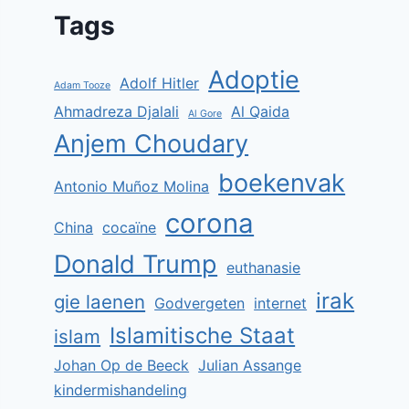
Tags
Adoptie
Adolf Hitler
Adam Tooze
Ahmadreza Djalali
Al Qaida
Al Gore
Anjem Choudary
boekenvak
Antonio Muñoz Molina
corona
China
cocaïne
Donald Trump
euthanasie
irak
gie laenen
Godvergeten
internet
Islamitische Staat
islam
Johan Op de Beeck
Julian Assange
kindermishandeling