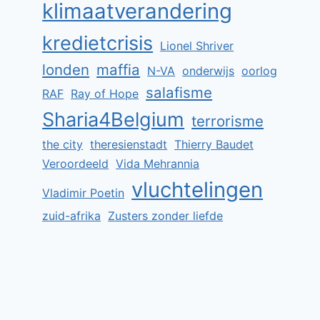
klimaatverandering
kredietcrisis
Lionel Shriver
londen
maffia
N-VA
onderwijs
oorlog
salafisme
RAF
Ray of Hope
Sharia4Belgium
terrorisme
the city
theresienstadt
Thierry Baudet
Veroordeeld
Vida Mehrannia
vluchtelingen
Vladimir Poetin
zuid-afrika
Zusters zonder liefde