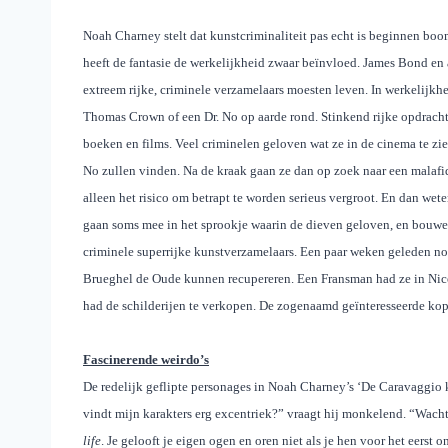
Noah Charney stelt dat kunstcriminaliteit pas echt is beginnen boo
heeft de fantasie de werkelijkheid zwaar beïnvloed. James Bond en
extreem rijke, criminele verzamelaars moesten leven. In werkelijkhe
Thomas Crown of een Dr. No op aarde rond. Stinkend rijke opdracht
boeken en films. Veel criminelen geloven wat ze in de cinema te zie
No zullen vinden. Na de kraak gaan ze dan op zoek naar een malafi
alleen het risico om betrapt te worden serieus vergroot. En dan we
gaan soms mee in het sprookje waarin de dieven geloven, en bouwen 
criminele superrijke kunstverzamelaars. Een paar weken geleden nog
Brueghel de Oude kunnen recupereren. Een Fransman had ze in Nice
had de schilderijen te verkopen. De zogenaamd geïnteresseerde kop
Fascinerende weirdo’s
De redelijk geflipte personages in Noah Charney’s ‘De Caravaggio 
vindt mijn karakters erg excentriek?” vraagt hij monkelend. “Wacht
life
. Je gelooft je eigen ogen en oren niet als je hen voor het eerst 