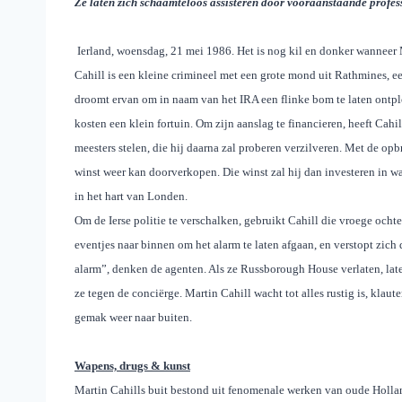
Ze laten zich schaamteloos assisteren door vooraanstaande profes
Ierland, woensdag, 21 mei 1986. Het is nog kil en donker wanneer 
Cahill is een kleine crimineel met een grote mond uit Rathmines, ee
droomt ervan om in naam van het IRA een flinke bom te laten ontplo
kosten een klein fortuin. Om zijn aanslag te financieren, heeft Cahi
meesters stelen, die hij daarna zal proberen verzilveren. Met de opb
winst weer kan doorverkopen. Die winst zal hij dan investeren in wa
in het hart van Londen.
Om de Ierse politie te verschalken, gebruikt Cahill die vroege ochten
eventjes naar binnen om het alarm te laten afgaan, en verstopt zich 
alarm”, denken de agenten. Als ze Russborough House verlaten, late
ze tegen de conciërge. Martin Cahill wacht tot alles rustig is, klaut
gemak weer naar buiten.
Wapens, drugs & kunst
Martin Cahills buit bestond uit fenomenale werken van oude Holla