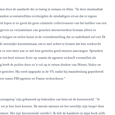
men door de aandacht die ze kreeg in romans en films. “In deze misdaadtak
 andere avonturenfilms overtuigden de misdadigers ervan dat er ergens
id lopen er zo goed als geen criminele collectioneurs van het kaliber van een
gevers en verzamelaars van gestolen meesterwerken bestaan alleen in
n krijgen en stelen kunst in de veronderstelling dat ze naderhand wel een Dr.
de steenrijke kunstminnaar, om er snel achter te komen dat hun zoektocht
ten ze niet meer wat ze met hun gestolen goed moeten aanvangen. Speurders
een heel nieuwe fictie op waarin de agenten zichzelf voorstellen als
 heeft de politie door zo’n val op te zetten doeken van Monet, Sisley en
 gestolen. Hij werd
opgepakt in de VS, nadat hij maandenlang geprobeerd
ers waren FBI-agenten en Franse rechercheurs.”
kunstgreep’ zijn gebaseerd op bekenden van hem uit de kunstwereld. “Je
 tot je hen leert kennen. De meeste mensen uit het wereldje zijn
larger than
ontmoet. Het zijn fascinerende weirdo’s. Ik heb de karakters in mijn boek zelfs