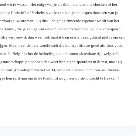
d wit te wassen. Het enige wat je als dief moet doen, is checken of het
het door Christie’s of Sotheby’s veilen en laat je het kopen door een van je
aardoor jouw stroman – jij dus – de gelegitimeerde eigenaar wordt van het
n herkomst, die je kan gebruiken om het elders voor veel geld te verkopen.”
tie vertrouw ik dan weer wel, omdat haar eerste bezorgdheid niet is om een
jgen. Maar over de hele wereld stelt die kunstpolitie zo goed als niets voor.
sen. In België is het de bedoeling dat er binnen afzienbare tijd welgeteld
gsmaatschappijen hebben dan weer hun eigen speurders in dienst, maar zij
t natuurlijk contraproductief werkt, want als je bereid bent om met dieven
 je hen juist aan om in de toekomst nog meer op strooptocht te trekken.”