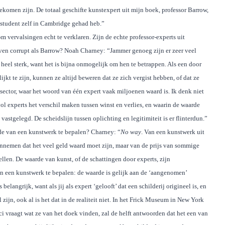
komen zijn. De totaal geschifte kunstexpert uit mijn boek, professor Barrow,
s student zelf in Cambridge gehad heb.”
 vervalsingen echt te verklaren. Zijn de echte professor-experts uit
ven corrupt als Barrow? Noah Charney: “Jammer genoeg zijn er zeer veel
 heel sterk, want het is bijna onmogelijk om hen te betrappen. Als een door
ijkt te zijn, kunnen ze altijd beweren dat ze zich vergist hebben, of dat ze
sector, waar het woord van één expert vaak miljoenen waard is. Ik denk niet
ol experts het verschil maken tussen winst en verlies, en waarin de waarde
astgelegd. De scheidslijn tussen oplichting en legitimiteit is er flinterdun.”
de van een kunstwerk te bepalen? Charney: “
No way
. Van een kunstwerk uit
annemen dat het veel geld waard moet zijn, maar van de prijs van sommige
len. De waarde van kunst, of de schattingen door experts, zijn
an een kunstwerk te bepalen: de waarde is gelijk aan de ‘aangenomen’
angrijk, want als jij als expert ‘gelooft’ dat een schilderij origineel is, en
zijn, ook al is het dat in de realiteit niet. In het Frick Museum in New York
ici vraagt wat ze van het doek vinden, zal de helft antwoorden dat het een van