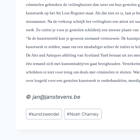
criminelen gebruiken de veilinghuizen dan weer om hun gestolen goe
kunstwerk op het Art Loss Register staat. Als dat niet zo is, laat je 
stromannen. Na de verkoop schrijft het veilinghuis een attest uit w
werk. Zo creëer je voor je gestolen schilderij een nieuwe plaats va
“In de kunstwereld kun je gewoon niemand vertrouwen. De kunstpoli
kunstwerk te redden, maar om een misdadiger achter de tralies te kri
De Arts and Antiques afdeling van Scotland Yard bestaat uit zes men
één iemand zich met kunstmisdrijven gaat bezighouden. Verzekerin
schrikken er niet voor terug om deals met criminelen te sluiten. Wa
over losgeld voor een gestolen kunstwerk te onderhandelen, moedig
© jan@janstevens.be
Bericht
#
kunstzwendel
#
Noah Charney
tags: