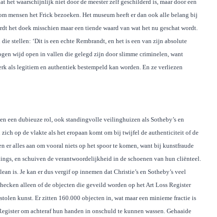
t het waarschijnlijk niet door de meester zelf geschilderd is, maar door een
rom mensen het Frick bezoeken. Het museum heeft er dan ook alle belang bij
rdt het doek misschien maar een tiende waard van wat het nu geschat wordt.
die stellen: ‘Dit is een echte Rembrandt, en het is een van zijn absolute
gen wijd open in vallen die gelegd zijn door slimme criminelen, want
werk als legitiem en authentiek bestempeld kan worden. En ze verliezen
en een dubieuze rol, ook standingvolle veilinghuizen als Sotheby’s en
ich op de vlakte als het eropaan komt om bij twijfel de authenticiteit of de
en er alles aan om vooral niets op het spoor te komen, want bij kunstfraude
elings, en schuiven de verantwoordelijkheid in de schoenen van hun cliënteel.
lean is. Je kan er dus vergif op innemen dat Christie’s en Sotheby’s veel
hecken alleen of de objecten die geveild worden op het Art Loss Register
tolen kunst. Er zitten 160.000 objecten in, wat maar een minieme fractie is
ss Register om achteraf hun handen in onschuld te kunnen wassen. Gehaaide