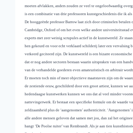
moeten afvlakken, anders zouden ze veel te ongeloofwaardig overge
is een combinatie van drie professoren kunstgeschiedenis die ik al
De hooggeërde professor Barrow laat zich door criminelen betalen om
Cambridge, Oxford of om het even welke andere universiteitsstad e
experts met zeer weinig scrupules actief in de kunstwereld. Ze staan
hen gekeurd en voor echt verklaard schilderij later een vervalsing bl
verkeerd geciteerd zijn. De kunstwereld is een bizarre economische 
dat er nog andere sectoren bestaan waarin uitspraken van een handv
van de verhandelde goederen even amateuristisch en arbitrair wordt v
Er moeten toch min of meer objectieve maatstaven zijn om de waar
de zestiende eeuw, geschilderd door een groot artiest, kunnen we a
hedendaagse kunstwerken kunnen we ons dat al veel minder voorstel
nattevingerwerk. Er bestaat een specifieke formule om de waarde v
zeldzaamheid plus de ‘aangenomen’ authenticiteit. ‘Aangenomen’ is bel
alle andere mensen geloven dat samen met jou, dan zal het origineel 
hangt ‘De Poolse ruiter’ van Rembrandt. Als je aan tien kunsthistor