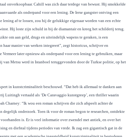
taal onverkoopbaar. Cahill was zich daar terdege van bewust. Hij
smokkelde
 aanvaarde als onderpand voor een lening. De Ierse gangster ontving een
e lening af te lossen, zou hij de gelukkige eigenaar worden van een echte
nst. Hij loste zijn schuld in bij de diamantair en kreeg het schilderij terug.
kte om aan geld, drugs en uiteindelijk wapens te geraken, is een
haar manier van werken integreert”, zegt historicus, schrijver en
e Vermeer later opnieuw als onderpand voor een lening te gebruiken, maar
rij van Metsu werd in Istanboel teruggevonden door de Turkse politie, op het
pert in kunstcriminaliteit beschouwd. “Dat heb ik allemaal te danken aan
erij Luitingh vertaald als ‘De Caravaggio kunstgreep’, een thriller waarin
oah Charney: “Ik wou een roman schrijven die zich afspeelt achter de
n degelijk onderzoek. Toen ik voor de roman begon te researchen, ontdekte
 voorhanden is. Er is veel informatie over zwendel met antiek, en over het
ing en diefstal tijdens periodes van vrede. Ik zag een gigantisch gat in de
reerste met een academische ingesteldheid kunstcriminaliteit te bestuderen.