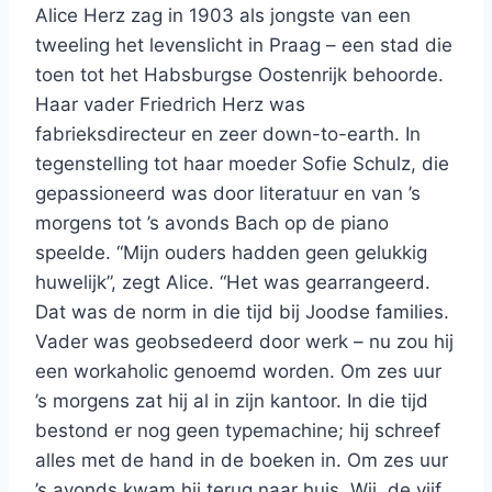
Alice Herz zag in 1903 als jongste van een
tweeling het levenslicht in Praag – een stad die
toen tot het Habsburgse Oostenrijk behoorde.
Haar vader Friedrich Herz was
fabrieksdirecteur en zeer down-to-earth. In
tegenstelling tot haar moeder Sofie Schulz, die
gepassioneerd was door literatuur en van ’s
morgens tot ’s avonds Bach op de piano
speelde. “Mijn ouders hadden geen gelukkig
huwelijk”, zegt Alice. “Het was gearrangeerd.
Dat was de norm in die tijd bij Joodse families.
Vader was geobsedeerd door werk – nu zou hij
een workaholic genoemd worden. Om zes uur
’s morgens zat hij al in zijn kantoor. In die tijd
bestond er nog geen typemachine; hij schreef
alles met de hand in de boeken in. Om zes uur
’s avonds kwam hij terug naar huis. Wij, de vijf