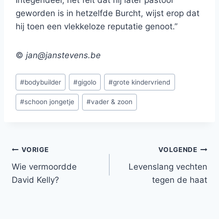
Integendeel, het feit dat hij later pastoor
geworden is in hetzelfde Burcht, wijst erop dat
hij toen een vlekkeloze reputatie genoot.”
©
jan@janstevens.be
Bericht
#
bodybuilder
#
gigolo
#
grote kindervriend
tags:
#
schoon jongetje
#
vader & zoon
Bericht
VORIGE
VOLGENDE
Wie vermoordde
Levenslang vechten
navigatie
David Kelly?
tegen de haat