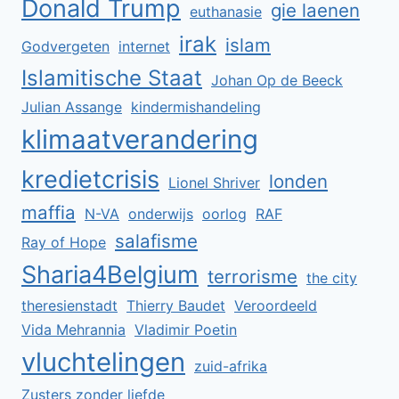
Donald Trump
gie laenen
euthanasie
irak
islam
Godvergeten
internet
Islamitische Staat
Johan Op de Beeck
Julian Assange
kindermishandeling
klimaatverandering
kredietcrisis
londen
Lionel Shriver
maffia
N-VA
onderwijs
oorlog
RAF
salafisme
Ray of Hope
Sharia4Belgium
terrorisme
the city
theresienstadt
Thierry Baudet
Veroordeeld
Vida Mehrannia
Vladimir Poetin
vluchtelingen
zuid-afrika
Zusters zonder liefde