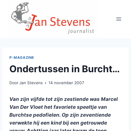
Doorgaan
naar
inhoud
P-MAGAZINE
Ondertussen in Burcht…
Door
Jan Stevens
14 november 2007
Van zijn vijfde tot zijn zestiende was Marcel
Van Der Vloet het favoriete speeltje van
Burchtse pedofielen. Op zijn zeventiende
verwekte hij een kind bij een getrouwde
vrouw. Achttien jaar later kwam de toen