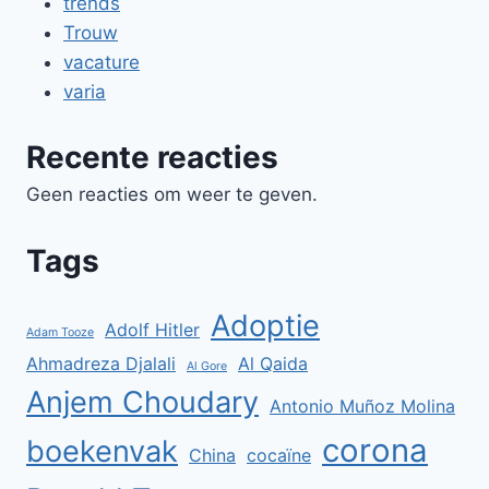
trends
Trouw
vacature
varia
Recente reacties
Geen reacties om weer te geven.
Tags
Adoptie
Adolf Hitler
Adam Tooze
Ahmadreza Djalali
Al Qaida
Al Gore
Anjem Choudary
Antonio Muñoz Molina
corona
boekenvak
China
cocaïne