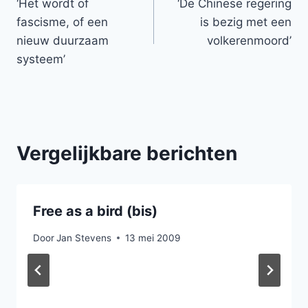
‘Het wordt of
‘De Chinese regering
navigatie
fascisme, of een
is bezig met een
nieuw duurzaam
volkerenmoord’
systeem’
Vergelijkbare berichten
Free as a bird (bis)
Door
Jan Stevens
13 mei 2009