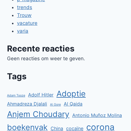
trends
Trouw
vacature
varia
Recente reacties
Geen reacties om weer te geven.
Tags
Adoptie
Adolf Hitler
Adam Tooze
Ahmadreza Djalali
Al Qaida
Al Gore
Anjem Choudary
Antonio Muñoz Molina
corona
boekenvak
China
cocaïne