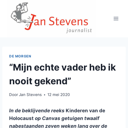
Doorgaan
naar
inhoud
DE MORGEN
“Mijn echte vader heb ik
nooit gekend”
Door
Jan Stevens
12 mei 2020
In de beklijvende reeks
Kinderen van de
Holocaust
op Canvas getuigen twaalf
nabestaanden zeven weken lang over de